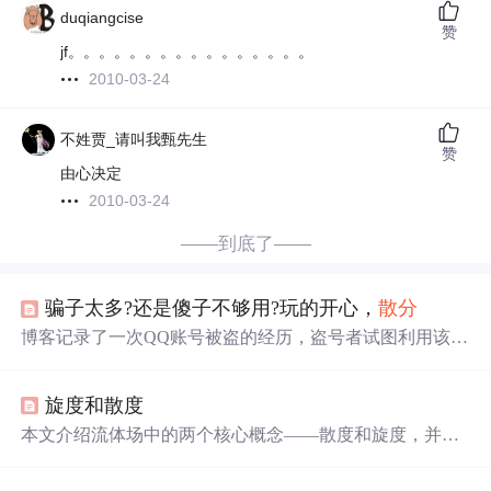
duqiangcise
赞
jf。。。。。。。。。。。。。。。。
2010-03-24
不姓贾_请叫我甄先生
赞
由心决定
2010-03-24
——到底了——
骗子太多?还是傻子不够用?玩的开心，
散分
博客记录了一次QQ账号被盗的经历，盗号者试图利用该账
号向好友借钱，但被机智识破并采取措施。
旋度和散度
本文介绍流体场中的两个核心概念——散度和旋度，并通
过直观的例子解释了它们的意义。散度衡量的是流体在某
点处的流入流出程度，而旋度则反映了流体绕该点旋转的