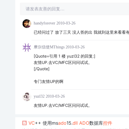
请发表友善的回复…
handyforever
2010-03-26
已经问过了 放了三天 没人答的出 我就到这里来看看
摩尔信使MThings
2010-03-26
[Quote=引用 1 楼 yuzl32 的回复:]
友情UP.去VC/MFC区问问试试。
[/Quote]
专门友情UP的啊
yuzl32
2010-03-26
友情UP.去VC/MFC区问问试试。
VC
++ 使用ms
ado
15.
dll
ADO
数据库
控件