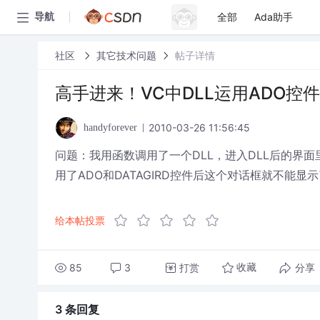
全部
Ada助手
导航
社区
其它技术问题
帖子详情
高手进来！VC中DLL运用ADO控
2010-03-26 11:56:45
handyforever
问题：我用函数调用了一个DLL，进入DLL后的界
用了ADO和DATAGIRD控件后这个对话框就不能显
给本帖投票
85
3
打赏
分享
收藏
3 条
回复