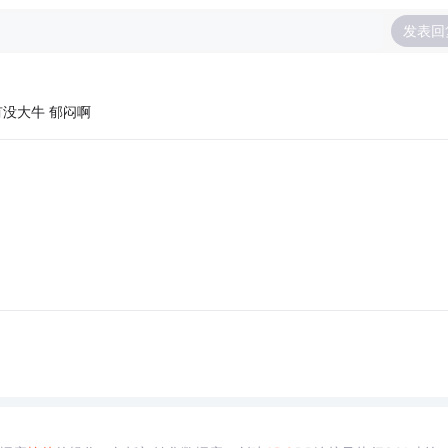
发表回
有没大牛 郁闷啊