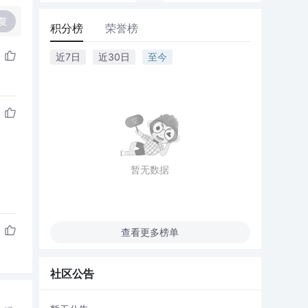
复
积分榜
荣誉榜
近7日
近30日
至今
暂无数据
查看更多榜单
社区公告