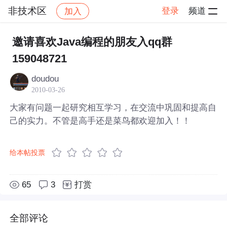
非技术区
登录
频道
加入
帖子详情
社区
非技术区
邀请喜欢Java编程的朋友入qq群
159048721
doudou
2010-03-26
大家有问题一起研究相互学习，在交流中巩固和提高自
己的实力。不管是高手还是菜鸟都欢迎加入！！
给本帖投票
65
3
打赏
全部评论