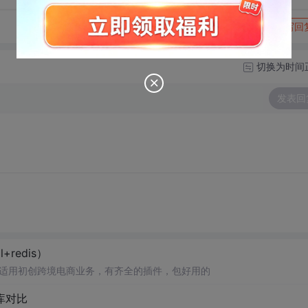
转发到动态
举报
写回
切换为时间
发表回
+redis）
ysql+redis） 适用初创跨境电商业务，有齐全的插件，包好用的
s库对比