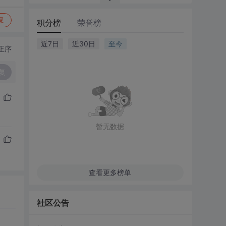
复
积分榜
荣誉榜
近7日
近30日
至今
正序
复
暂无数据
查看更多榜单
社区公告