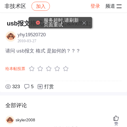
非技术区
登录
频道
加入
帖子详情
社区
非技术区
服务超时,请刷新
usb报文格式&#xff01;&#xff01;
页面重试
yhy19520720
2010-03-27
请问 usb报文 格式 是如何的？？？
给本帖投票
323
5
打赏
全部评论
skyler2008
赞