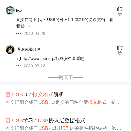
kyzf
赞
直接在网上 找下 USB的对应1.1 或2.0的协议文档，看
看就OK
2010-03-28
博说医械研发
赞
到http://www.usb.org/找些资料看看吧
2010-03-28
——到底了——
USB
3.2
报文格式
解析
本文详细介绍了
USB
3.2定义的四种全新
报文格式
：链路
管理包、事务包、数据包及等时时间戳包。解析了各报文
的功能、组成及应用场景，并重点阐述了通用报文头、Typ
USB
学习2-
USB
协议层数据格式
e字段、LinkControlWord字段等内容。
本文详细介绍了
USB
2.0和
USB
3.0的硬件拓扑结构、数据