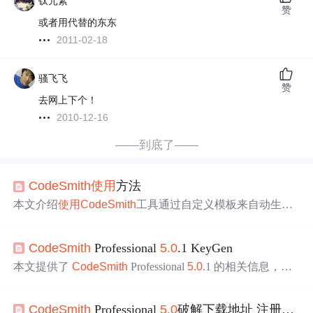
钛元素
赞
或者用代替的东东
2011-02-18
骚飞飞
赞
去网上下个！
2010-12-16
——到底了——
Code
Smi
th
使用
方法
本文介绍
使用
Code
Smi
th
工具通过自定义模板来自动生成
C#实体类的过程。文章详细展示了如何设置数据源、编写
模板并利用SchemaExplorer来获取表结构信息，最终实现根
Code
Smi
th
Professional
5.0
.1 KeyGen
据数据库表结构动态生成对应的实体类。
本文提供了
Code
Smi
th
Professional
5.0
.1 的相关信息，包
括其 KeyGen 的下载链接，这对于有兴趣了解该版本特性
的开发者来说是个不错的资源。
Code
Smi
th
Professional
5.0
破解下载地址 注册机 keygen