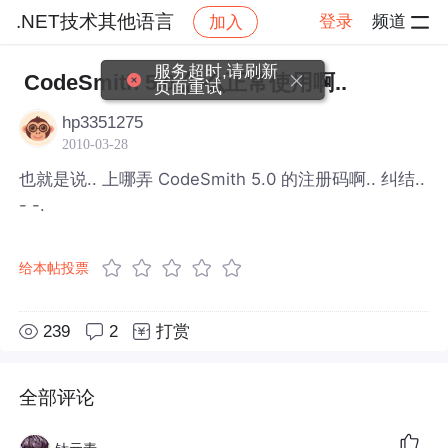
.NET技术其他语言
登录
频道
加入
帖子详情
社区
.NET技术其他语言
服务超时,请刷新
CodeSmith 5.0 怎么正常使用啊..
页面重试
hp3351275
2010-03-28
也就是说.. 上哪弄 CodeSmith 5.0 的注册码啊.. 纠结..
- -.
给本帖投票
239
2
打赏
全部评论