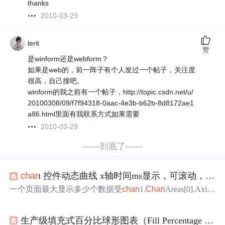
thanks
2010-03-29
lerit
赞
是winform还是webform？
如果是web的，前一阵子有个人发过一个帖子，关注度
很高，自己搜吧。
winform的我之前有一个帖子，http://topic.csdn.net/u/
20100308/09/f7f94318-0aac-4e3b-b62b-8d8172ae1
a86.html里面有我联系方式如果需要
2010-03-29
——到底了——
char
t 控件动态曲线 x轴时间ms显示，可滚动，添加边界线条
一个页面最大显示多少个数据受
char
t1.
Char
tAreas[0].Axis
X.ScaleView.Size，再结合间隔中设置的
char
tArea.AxisX.Int
erval = DateTime.Parse("00:00:00.100").Millisecond;其中的类
生产级填充式百分比球形图表（Fill Percentage Ball
型设置为ms，默认的话滚动轴的单位太大界面是ms显示就