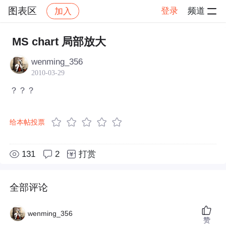
图表区
登录
频道
加入
帖子详情
社区
图表区
MS chart 局部放大
wenming_356
2010-03-29
？？？
给本帖投票
131
2
打赏
全部评论
wenming_356
赞