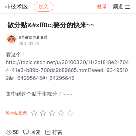
非技术区
登录
频道
加入
帖子详情
社区
非技术区
散分贴&#xff0c;要分的快来~~
shanchutiezi
2010-03-30
看这个：
http://topic.csdn.net/u/20100330/11/2c1818e2-704
4-41e3-b89b-700dc9b89665.html?seed=9349510
2&r=64295645#r_64295645
集中到这个贴子里散分了~~~
给本帖投票
58
回复
打赏