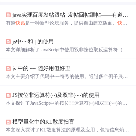
java实现百度发帖跟帖_发帖回帖跟帖——有道
快
贴
有道
快
贴
是一种新型论坛服务，提供自由建立版面、
快
速
上传图片等功能，旨在帮助用户
快
速分享和获取信息。此
外，还支持
快
速识别最新帖子、一步追帖及发帖保持队形
js中~~和 | 的使用
等特色。
本文详细解析了JavaScript中使用双非按位取反运算符（~
~）进行
快
速取整的方法，以及按位或运算符（|）的基本
用法。特别指出，对于正数，~~向下取整；对于负数，向
js 中的 ~~ 随好用但好丑
上取整；非数字取值为0。文章通过实例展示了不同数据类
型转换为数值后的取整效果。
本文主要介绍了代码中~~符号的使用。通过多个例子展示
了对数字、字符串、布尔值等使用~和~~的结果，指出使
用~~可将任意变量转换成数字，~是对二进制按位取反操
JS按位非运算符(~)及双非(~~)的使用
作，但因可读性差，作者不建议在项目中使用。
本文探讨了JavaScript中的按位非运算符(~)和双非(~~)的使
用，包括它们的工作原理，以及在判断数组元素和处理浮
点数时的高效应用。通过性能测试对比，展示了~~操作的
模型量化中的KL散度扫盲
更
快
速度。
本文深入探讨了KL散度算法的原理及应用，包括信息熵、