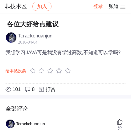
非技术区
登录
频道
加入
帖子详情
社区
非技术区
各位大虾给点建议
Tcrackchuanjun
2010-04-04
我想学习JAVA可是我没有学过高数,不知道可以学吗?
给本帖投票
101
8
打赏
全部评论
Tcrackchuanjun
赞