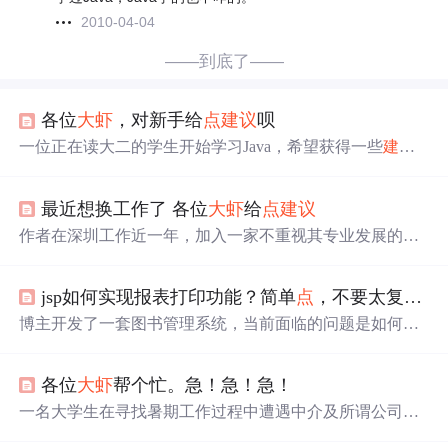
2010-04-04
——到底了——
各位
大虾
，对新手给
点
建议
呗
一位正在读大二的学生开始学习Java，希望获得一些
建议
以便更快地入门并掌握这门语言。本文将探讨如何有效地
学习Java，分享一些宝贵的经验。
最近想换工作了 各位
大虾
给
点
建议
作者在深圳工作近一年，加入一家不重视其专业发展的公
司。目前考虑转职Java领域，寻求
建议
如何平稳过渡，包
括是否裸辞及如何平衡现有工作的稳定。
jsp如何实现报表打印功能？简单
点
，不要太复杂的。在此先谢谢各位
博主开发了一套图书管理系统，当前面临的问题是如何实
现报表打印功能。希望能够得到一些实用且简单的
建议
。
各位
大虾
帮个忙。急！急！急！
一名大学生在寻找暑期工作过程中遭遇中介及所谓公司的
连环骗局，从收取介绍费到要求支付高额体检费用，最终