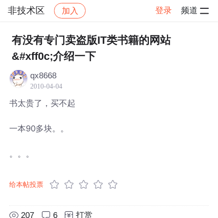
非技术区
登录
频道
加入
帖子详情
社区
非技术区
有没有专门卖盗版IT类书籍的网站
&#xff0c;介绍一下
qx8668
2010-04-04
书太贵了，买不起
一本90多块。。
。。。
给本帖投票
207
6
打赏