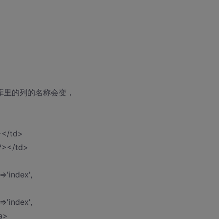
据库里的列的名称会变，
></td>
?></td>
>'index',
>'index',
/a>