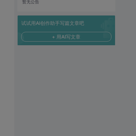
暂无公告
试试用AI创作助手写篇文章吧
+ 用AI写文章