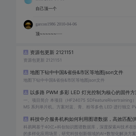
自己顶一个
garcon1986
2010-04-06
顶~~~~~~·····
资源包更新 2121151
资源包更新 2121151
地图下钻中中国&省份&市区等地图json文件
地图下钻中中国&省份&市区等地图json文件
以多路 PWM 多彩 LED 灯光控制为核心的固件方案
一、项目简介 本项目（HF24075 SDFeatureRivertraining）是一套以多路 PWM 多彩 LED 灯光控制为核心的固件方案，基于 PADAUK P
MS 系列单片机。方案对蓝、青、粉等多色 LED 进行独立
交互。其 PWM 调光结构清晰，是学习单片机 PWM、色彩混合与灯光算法的理想范例。 核心应用场
科技中介服务机构如何利用图谱数据，高效匹配供需
WM 调光与色彩混合学习 3. 电子类课程设计 / 毕业设计 4. 灯光艺术与 DIY 项目 适配使用场景：学习练手、毕业设计、课程设计、创业售
卖、实操实训，突出实用性与可落地性。 二、硬件核心配置 · 主控芯片：PADAUK（应广科技）PMS 系列 8 位 OTP 单片机 · 外接外设：
科易网基于40亿+科创知识图谱数据库，深度探索AI技术
- 多色 LED 灯组（蓝 / 青 / 粉等多路独立 PWM） - 轻触按键（模式切换） - 传感器（交互触发） · 操控设备： - 机身实体按键操控 三、
的多样化应用场景，研究科技创新领域的AI+数智化解决方