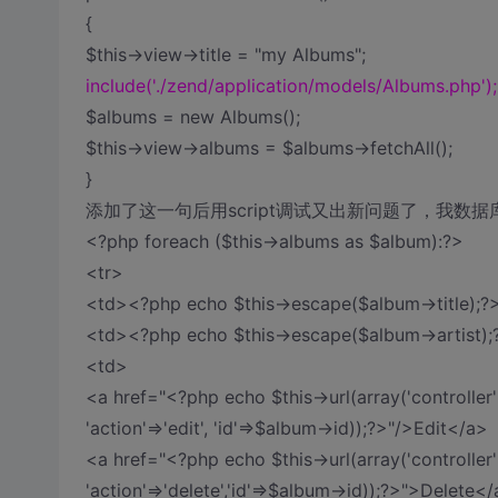
{
$this->view->title = "my Albums";
include('./zend/application/models/Albums.php');
$albums = new Albums();
$this->view->albums = $albums->fetchAll();
}
添加了这一句后用script调试又出新问题了，我数
<?php foreach ($this->albums as $album):?>
<tr>
<td><?php echo $this->escape($album->title);?
<td><?php echo $this->escape($album->artist);
<td>
<a href="<?php echo $this->url(array('controller'=
'action'=>'edit', 'id'=>$album->id));?>"/>Edit</a>
<a href="<?php echo $this->url(array('controller'=
'action'=>'delete','id'=>$album->id));?>">Delete<