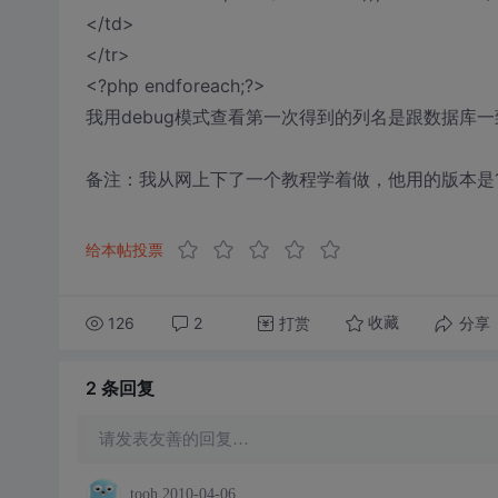
</td>
</tr>
<?php endforeach;?>
我用debug模式查看第一次得到的列名是跟数据库一致
备注：我从网上下了一个教程学着做，他用的版本是1
给本帖投票
126
2
打赏
分享
收藏
2 条
回复
请发表友善的回复…
tooh
2010-04-06