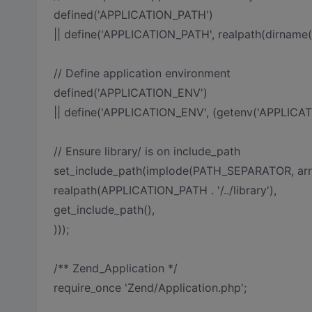
defined('APPLICATION_PATH')
|| define('APPLICATION_PATH', realpath(dirname(__F
// Define application environment
defined('APPLICATION_ENV')
|| define('APPLICATION_ENV', (getenv('APPLICAT
// Ensure library/ is on include_path
set_include_path(implode(PATH_SEPARATOR, arr
realpath(APPLICATION_PATH . '/../library'),
get_include_path(),
)));
/** Zend_Application */
require_once 'Zend/Application.php';