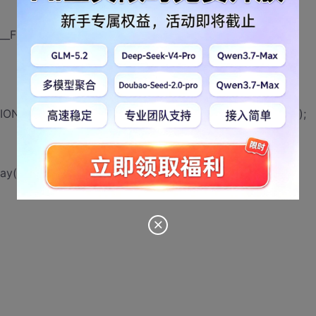
ILE__) . '/../application'));
ION_ENV') ? getenv('APPLICATION_ENV') : 'production'));
ay(