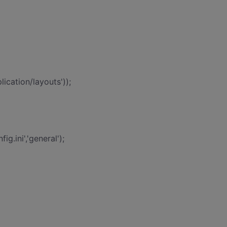
ication/layouts'));
g.ini','general');