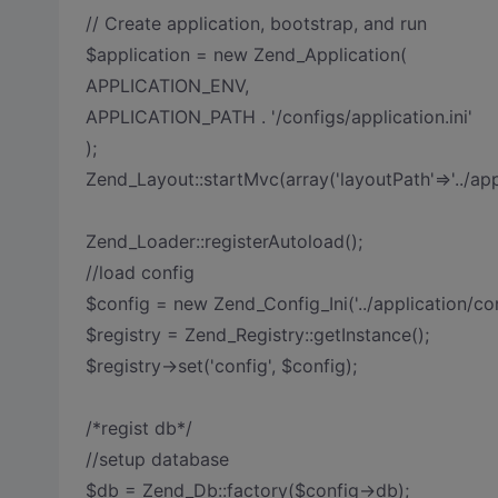
// Create application, bootstrap, and run
$application = new Zend_Application(
APPLICATION_ENV,
APPLICATION_PATH . '/configs/application.ini'
);
Zend_Layout::startMvc(array('layoutPath'=>'../appl
Zend_Loader::registerAutoload();
//load config
$config = new Zend_Config_Ini('../application/confi
$registry = Zend_Registry::getInstance();
$registry->set('config', $config);
/*regist db*/
//setup database
$db = Zend_Db::factory($config->db);