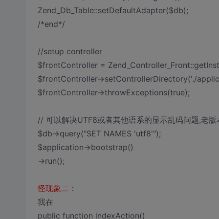
Zend_Db_Table::setDefaultAdapter($db);
/*end*/
//setup controller
$frontController = Zend_Controller_Front::getInst
$frontController->setControllerDirectory('./applic
$frontController->throwExceptions(true);
// 可以解决UTF8或者其他语系的显示乱码问题,老
$db->query("SET NAMES 'utf8'");
$application->bootstrap()
->run();
怪现象二
：
我在
public function indexAction()