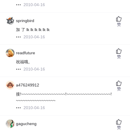
2010-04-16
springbird
赞
加 了 lk lk lk lk lk lk
2010-04-16
readfuture
赞
祝福哦。
2010-04-16
a476249912
赞
接!~~~~~~~~~~~~~~~~~~~!~~~~~~~~~~~~~~~~~~~!
~~~~~~~~~~~~~~~~~
2010-04-16
gagucheng
赞