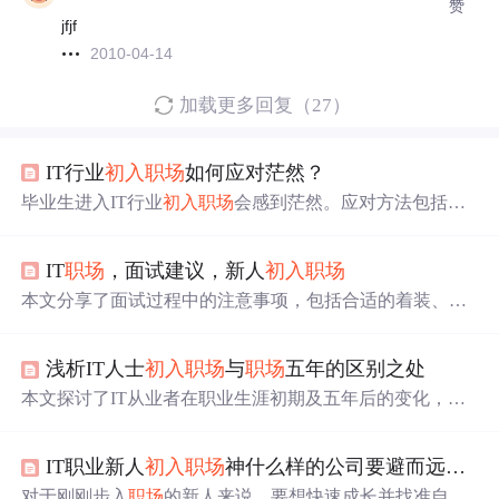
赞
jfjf
2010-04-14
加载更多回复（27）
IT行业
初入
职场
如何应对茫然？
毕业生进入IT行业
初入
职场
会感到茫然。应对方法包括接
受身份转变，从学生到职员要符合职业形象；进行自我心
理转变，主动接受和完成任务；做好每一件事，以积极态
IT
职场
，面试建议，新人
初入
职场
度面对工作，简单事重复做并总结，完成后积极汇报，积
累经验以应对茫然。
本文分享了面试过程中的注意事项，包括合适的着装、简
历撰写技巧、考核期应对策略及跨部门沟通能力培养。作
者结合实际经验给出实用建议，帮助求职者提高成功率。
浅析IT人士
初入
职场
与
职场
五年的区别之处
本文探讨了IT从业者在职业生涯初期及五年后的变化，包
括对薪资待遇的态度、执行力、工作态度及职业规划等方
面的不同表现。
IT职业新人
初入
职场
神什么样的公司要避而远之？
对于刚刚步入
职场
的新人来说，要想快速成长并找准自己