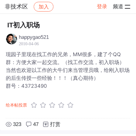
非技术区
登录
频道
加入
帖子详情
社区
非技术区
IT初入职场
happygao521
2010-04-06
现园子里现在找工作的兄弟，MM很多，建了个QQ
群：方便大家一起交流。（找工作交流，初入职场）
当然也欢迎以工作的大牛们来当管理员哦，给刚入职场
的后生传授一些经验！！！（真心期待）
群号：43723490
给本帖投票
323
47
打赏