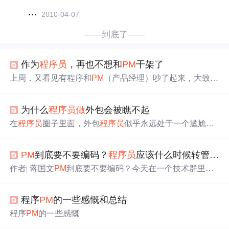
2010-04-07
——到底了——
作为
程序员
，再也不想和
PM
干架了
上周，又看见有程序和
PM
（产品经理）吵了起来，大致是
因为晚上就要上线了，下午的时候
PM
来说要改点需求，但
程序不愿意。兴许是天气热了，大家都很烦躁，于是一言
为什么
程序员
做
外包会被瞧不起
不合就发飙了，最终还是程序老大介入才解决了问题。 程
序和
PM
的最大矛盾应该就是需求：提需求、改需求。 但
在
程序员
圈子里面，外包
程序员
似乎永远处于一个尴尬的
程序和
PM
一定是对立的双方吗？显然不是，大家应该是同
角色，如果你说他们不是
程序员
吧，他们也是
程序员
。应
一个战壕的战友才对。回想起来，我也曾经和
PM
因为各种
该说是外包这个词比较尴尬吧。 其实我们身边也有很多外
或大或小的原因有过争执（还好，没有打...
PM
到底要不要编码？
程序员
应该什么时候转管理岗？
包
程序员
，我身边也有从外包进一线互联网企业的例子，
外包公司一般是中途培训上岗或者转行的，其实不管是不
作者| 蒋国文
PM
到底要不要编码？今天在一个技术群里看
是外包，大家都是迫于生计，要不然谁想写代码对吧！ 雇
到大家在交流
PM
要不要编码，大家各抒己见，讨论得很热
主公司会在什么情况下雇佣外包人员呢？ 1． 项目很急。
烈，基于我20多年的工作经验在群里分享了一下，得到大
2． 想节约成本。 3． 项目为短期项目。 外包对于非计机
程序
PM
的一些感慨和总结
家的认同，引起了很大反响，先整理出来与大家共勉。首
系、培训转行、自学编程的
程序员
，可谓是最不坏的跳
先，
PM
是一个专业岗位，美国专门有个认证叫
PM
P，对于
程序
PM
的一些感慨
板。
做
外包没前途。 有好的机会别来。比如说你
海外业务的项目经理一般是要有认证证书的，对项目过程