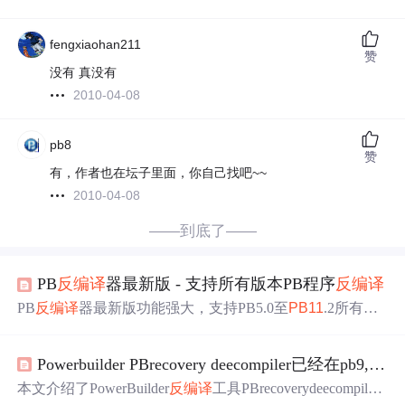
fengxiaohan211
赞
没有 真没有
2010-04-08
pb8
赞
有，作者也在坛子里面，你自己找吧~~
2010-04-08
——到底了——
PB
反编译
器最新版 - 支持所有版本PB程序
反编译
PB
反编译
器最新版功能强大，支持PB5.0至
PB11
.2所有版
本程序
反编译
，能让用户清晰查看编译后程序中的对象和
源码，可用于调试、学习和逆向工程等，使用时需确保合
Powerbuilder PBrecovery deecompiler已经在pb9,10,11，115的基础上完成编程
法，项目地址为https://gitcode.com/Universal-Tool/f2a97。
本文介绍了PowerBuilder
反编译
工具PBrecoverydeecompiler