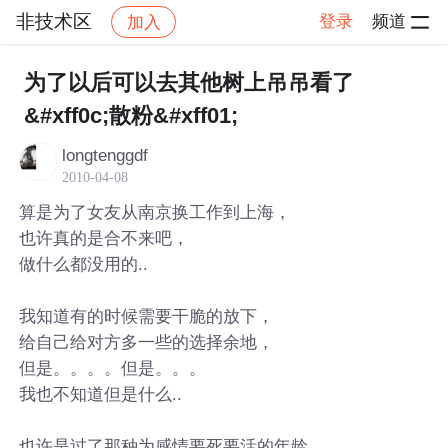
非技术区
登录
频道
加入
帖子详情
社区
非技术区
为了以后可以去其他树上吊吊看了
&#xff0c;散粉&#xff01;
longtenggdf
2010-04-08
算是为了女友从南京换工作到上海，
也许真的是合不来吧，
做什么都没用的..
我知道有的时候需要干脆的放下，
给自己给对方多一些的选择余地，
但是。。。。但是。。。
我也不知道但是什么..
也许是过了那种为感情要死要活的年龄，