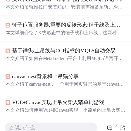
本文介绍吊轨推拉门安装知识。安装前需准备顶轨、滑轮
等材料，确定洞口等已完工。安装步骤包括明确标高、施
工洞口、安装吊轨等。同时给出注意事项，如保证门宽度
锤子位置服务器,重要的反转形态:锤子线及上吊线
一致、选质量好的门、控制噪音等。
本文详细介绍了K线形态中的锤子线和上吊线，这两种形
态在市场趋势反转时具有重要信号意义。上吊线通常预示
着上涨趋势的终结，而锤子线则可能标志着下跌趋势的结
基于锤头/上吊线与CCI指标的MQL5自动交易系统实战指南
束。通过实体位置、下影线长度和上影线等特征识别这两
种形态，并结合后续K线验证，可以辅助投资者做出买卖
本文介绍了如何在MetaTrader 5平台上利用MQL5语言开发
决策。实例分析展示了上吊线和锤子线在实际市场中的应
一个结合锤头/上吊线形态与CCI指标的自动交易系统。文
用，强调了对市场情绪和走势的深入理解对于交易策略的
章详细讲解了锤头和上吊线的识别原理、CCI指标的计算
重要性。
canvas-nest背景和上吊猫分享
方法，以及EA的核心结构设计。通过多条件信号融合机
制，提高了交易信号的准确性，并涵盖了风险管理、订单
本文介绍了canvas-nest，一个用于网页背景的基于canvas的
执行控制等内容。
动态插件，以及一个使用JavaScript和CSS3实现的上吊猫返
回顶部特效。文章提供了Vue集成示例和HTML实现代
VUE+Canvas实现上吊火柴人猜单词游戏
码。,
本文介绍如何使用Vue和Canvas实现一个简单的上吊火柴人
猜单词游戏。游戏规则是用户输入字母，如果字母在单词
中则显示，错误会增加火柴人绘制进度。文章详细讲解了
40
说点什么…
火柴人绘制和单词显示的实现过程，包括架子绘制、火柴