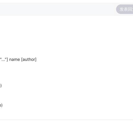
发表回
"..."] name [author]
)
e)