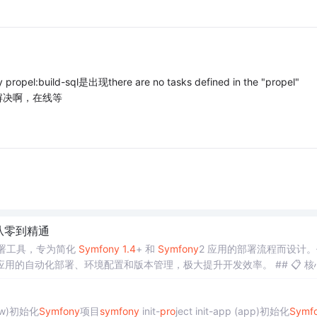
build-sql是出现there are no tasks defined in the "propel"
么解决啊，在线等
从零到精通
署工具，专为简化
Symfony
1.4
+ 和
Symfony
2 应用的部署流程而设计
化部署、环境配置和版本管理，极大提升开发效率。 ## 📋 核心功
，主要特点包括：
new)初始化
Symfony
项目
symfony
init-
pro
ject init-app (app)初始化
Symf