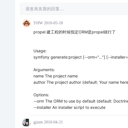
请发表友善的回复…
YHW
2010-05-18
propel 建工程的时候指定ORM是propel就行了
Usage:
symfony generate:project [--orm="..."] [--installer=
Arguments:
name The project name
author The project author (default: Your name here
Options:
--orm The ORM to use by default (default: Doctrin
--installer An installer script to execute
gjzsm
2010-04-21