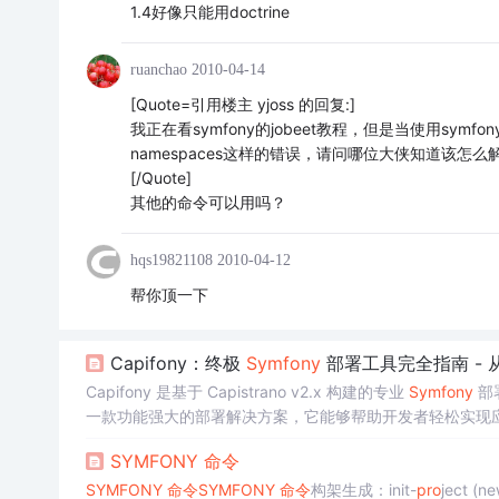
1.4好像只能用doctrine
ruanchao
2010-04-14
[Quote=引用楼主 yjoss 的回复:]
我正在看symfony的jobeet教程，但是当使用symfony propel:
namespaces这样的错误，请问哪位大侠知道该怎
[/Quote]
其他的命令可以用吗？
hqs19821108
2010-04-12
帮你顶一下
Capifony：终极
Symfony
部署工具完全指南 - 
Capifony 是基于 Capistrano v2.x 构建的专业
Symfony
部
一款功能强大的部署解决方案，它能够帮助开发者轻松实现应用的自动
能与优势 Capifony 为
Symfony
项目提供了全面的部署支持
SYMFONY
命令
SYMFONY
命令
SYMFONY
命令
构架生成：init-
pro
ject (