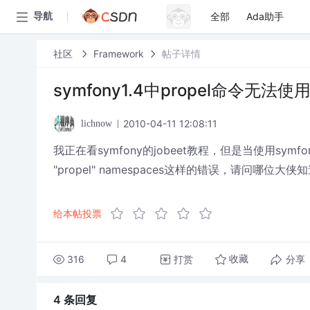
全部
Ada助手
导航
社区
Framework
帖子详情
symfony1.4中propel命令无法使
2010-04-11 12:08:11
lichnow
我正在看symfony的jobeet教程，但是当使用symfony prope
"propel" namespaces这样的错误，请问哪位
给本帖投票
316
4
打赏
分享
收藏
4 条
回复