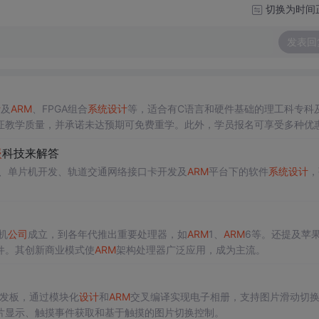
切换为时间
发表回
计
及
ARM
、FPGA组合
系统
设计
等，适合有C语言和硬件基础的理工科专科
证教学质量，并承诺未达预期可免费重学。此外，学员报名可享受多种优
嵌
科技来解答
方向、单片机开发、轨道交通网络接口卡开发及
ARM
平台下的软件
系统
设计
，
机
公司
成立，到各年代推出重要处理器，如
ARM
1、
ARM
6等。还提及苹
件。其创新商业模式使
ARM
架构处理器广泛应用，成为主流。
8开发板，通过模块化
设计
和
ARM
交叉编译实现电子相册，支持图片滑动切
片显示、触摸事件获取和基于触摸的图片切换控制。