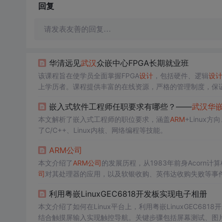
回复
请发表友善的回复…
华清远见
武汉
众嵌中心FPGA长期就业班
该课程旨在使学员全面掌握FPGA
设计
，包括硬件、逻辑
设
上学历者。课程提供丰富的在线资源，严格的管理制度，保
如赠品、折扣和认证考试费用减免。
嵌入式软件工程师任职要求有哪些？——
武汉
华
本文解析了嵌入式工程师的职位要求，涵盖
ARM
+Linux
了C/C++、Linux内核、网络编程等技能。
ARM
公司
本文介绍了
ARM
公司
的发展历程，从1983年前身Acorn计算
司
对其处理器的应用，以及软银收购、英伟达收购失败等事
利用粤嵌LinuxGEC6818开发板实现电子相册
本文介绍了如何在Linux平台上，利用粤嵌LinuxGEC681
结合触摸屏输入实现触控导航。关键步骤包括屏幕测试、图