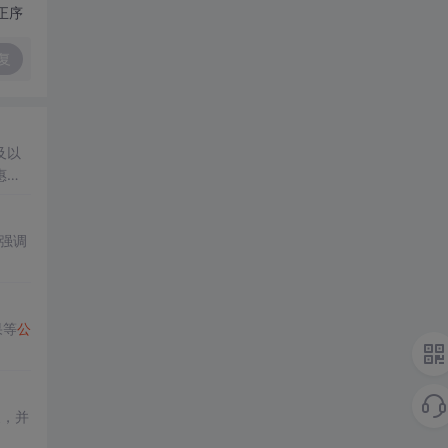
正序
复
及以
惠，
强调
果等
公
换，并