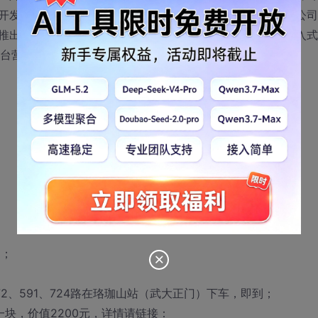
开发专业人士及技术爱好者的要求，华清远见专家联手ARM公司
推出系列专题讲座，和大家一起共同分享基于ARM平台的嵌入式
平台营造的专业嵌入式开发领域！
）；
、572、591、724路在珞珈山站（武大正门）下车，即到；
卡一块，价值2200元，详情请链接：