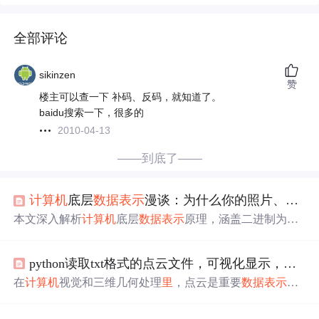
全部评论
sikinzen
赞
楼主可以查一下 补码、反码，就知道了。
baidu搜索一下，很多的
2010-04-13
——到底了——
计算机
底层
数据表示
漫谈：为什么你的照片、音乐在电脑
本文深入解析
计算机
底层
数据表示
原理，涵盖二进制为何
成为硬件基础、整数与负数的补码表示、ASCII与Unicode
文字编码、位图与矢量图成像机制、声音采样（奈奎斯特
python读取txt格式的点云文件，可视化显示，保存ply格式
定律）、视频帧序列与H.264压缩技术，以及无损/有损压
缩核心算法（如DCT、量化、熵编码）。重点聚焦信息技
在
计算机
视觉和三维几何处理
里
，点云是重要
数据表示
形
术中数据数字化的本质过程。
式。博客介绍了用Python读取空格形式和逗号隔开的点云tx
t文件，进行可视化显示，并保存为ply格式的相关内容。