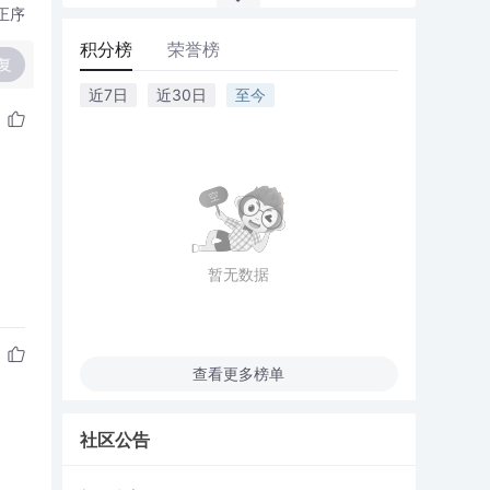
正序
积分榜
荣誉榜
复
近7日
近30日
至今
暂无数据
查看更多榜单
社区公告