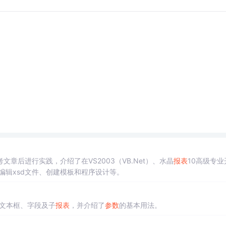
）
文章后进行实践，介绍了在VS2003（VB.Net）、水晶
报表
10高级专业
编辑xsd文件、创建模板和程序设计等。
文本框、字段及子
报表
，并介绍了
参数
的基本用法。