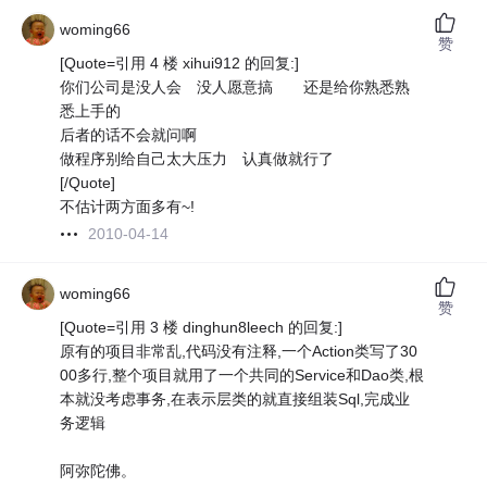
woming66
赞
[Quote=引用 4 楼 xihui912 的回复:]
你们公司是没人会 没人愿意搞 还是给你熟悉熟
悉上手的
后者的话不会就问啊
做程序别给自己太大压力 认真做就行了
[/Quote]
不估计两方面多有~!
2010-04-14
woming66
赞
[Quote=引用 3 楼 dinghun8leech 的回复:]
原有的项目非常乱,代码没有注释,一个Action类写了30
00多行,整个项目就用了一个共同的Service和Dao类,根
本就没考虑事务,在表示层类的就直接组装Sql,完成业
务逻辑
阿弥陀佛。