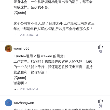
亲身体会，一个从培训机构刚冒出来的新手，都不会
写成这样。至少我不会。
[/Quote]
这个公司留不住人,除了经理之外,工作经验没有超过三
年的~!都是年轻人写的框架,所以是不会考虑那么多`!
2010-04-14
woming66
赞
[Quote=引用 2 楼 icewee 的回复:]
工作难寻。忍忍吧！我曾经也改过别人的代码，我改
的一个方法就上千行，我还是忍住没哭出声音。坚持
就是胜利！祝你好运！
[/Quote]
谢谢啊~!
2010-04-14
luozhangwen
赞