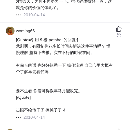
才第3天，为何不再努力一下。把代码改得好一点，这
就是你的价值的体现了。
2010-04-14
woming66
赞
[Quote=引用 9 楼 potahai 的回复:]
悲剧啊，有限制你花多长时间去解决这件事情吗？ 慢
慢理解 坚持下去被。实在不行的时候在问。
有前台的话 先好好熟悉一下 操作流程 自己心里大概有
个了解再去看代码
要不生看 你着可得猴年马月能改完。
[/Quote]
击眼不给他干了 撩摊子了~!
2010-04-14