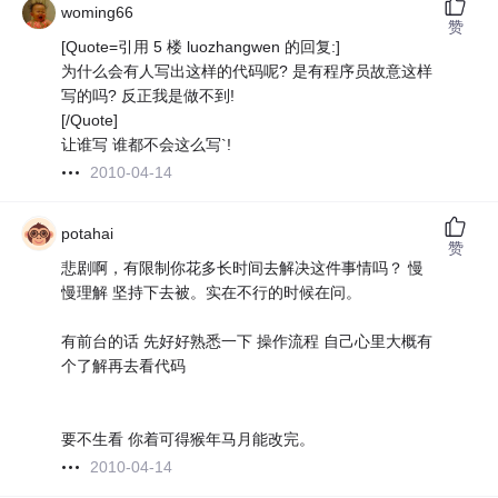
woming66
赞
[Quote=引用 5 楼 luozhangwen 的回复:]
为什么会有人写出这样的代码呢? 是有程序员故意这样
写的吗? 反正我是做不到!
[/Quote]
让谁写 谁都不会这么写`!
2010-04-14
potahai
赞
悲剧啊，有限制你花多长时间去解决这件事情吗？ 慢
慢理解 坚持下去被。实在不行的时候在问。
有前台的话 先好好熟悉一下 操作流程 自己心里大概有
个了解再去看代码
要不生看 你着可得猴年马月能改完。
2010-04-14