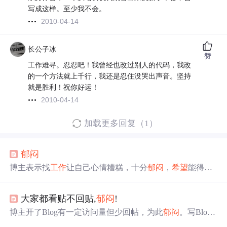
写成这样。至少我不会。
2010-04-14
长公子冰
赞
工作难寻。忍忍吧！我曾经也改过别人的代码，我改
的一个方法就上千行，我还是忍住没哭出声音。坚持
就是胜利！祝你好运！
2010-04-14
加载更多回复（1）
郁闷
博主表示找
工作
让自己心情糟糕，十分
郁闷
，
希望
能得到
一些找
工作
的经验。
大家都看贴不回贴,
郁闷
!
博主开了Blog有一定访问量但少回帖，为此
郁闷
。写Blog
无经济利益，博主只是想分享学习和
工作
经验，
希望
得到