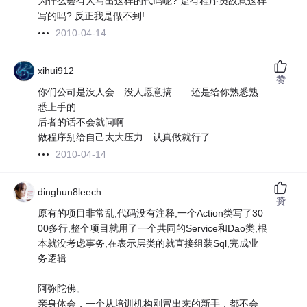
为什么会有人写出这样的代码呢? 是有程序员故意这样
写的吗? 反正我是做不到!
2010-04-14
xihui912
赞
你们公司是没人会 没人愿意搞 还是给你熟悉熟
悉上手的
后者的话不会就问啊
做程序别给自己太大压力 认真做就行了
2010-04-14
dinghun8leech
赞
原有的项目非常乱,代码没有注释,一个Action类写了30
00多行,整个项目就用了一个共同的Service和Dao类,根
本就没考虑事务,在表示层类的就直接组装Sql,完成业
务逻辑
阿弥陀佛。
亲身体会，一个从培训机构刚冒出来的新手，都不会