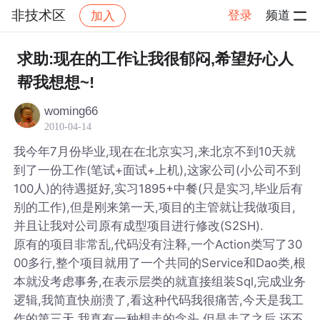
非技术区
登录
频道
加入
帖子详情
社区
非技术区
求助:现在的工作让我很郁闷,希望好心人
帮我想想~!
woming66
2010-04-14
我今年7月份毕业,现在在北京实习,来北京不到10天就
到了一份工作(笔试+面试+上机),这家公司(小公司不到
100人)的待遇挺好,实习1895+中餐(只是实习,毕业后有
别的工作),但是刚来第一天,项目的主管就让我做项目,
并且让我对公司原有成型项目进行修改(S2SH).
原有的项目非常乱,代码没有注释,一个Action类写了30
00多行,整个项目就用了一个共同的Service和Dao类,根
本就没考虑事务,在表示层类的就直接组装Sql,完成业务
逻辑,我简直快崩溃了,看这种代码我很痛苦,今天是我工
作的第三天,我真有一种想走的念头,但是走了之后,还不