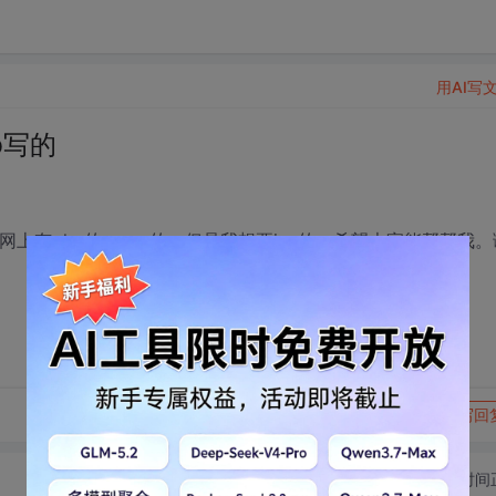
用AI写
p写的
，网上有php的，asp的，但是我想要jsp的，希望大家能帮帮我。
转发到动态
举报
写回
切换为时间