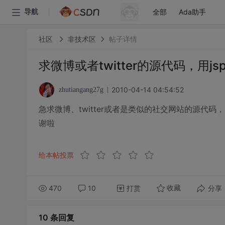
全部
Ada助手
导航
社区
非技术区
帖子详情
求微博或者twitter的源代码，用js
2010-04-14 04:54:52
zhutiangang27g
急求微博、twitter或者是类似的社交网站的源代码
谢啦
给本帖投票
470
10
打赏
分享
收藏
10 条
回复