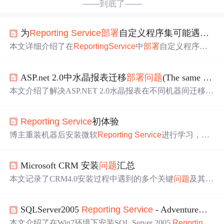
——到底了——
为
Report
ing
Service
部署
自定义程序集可能遇到的
本文详细介绍了在
Report
ing
Service
中
部署
自定义程序集
的方法，包括复制文件到指定目录及确保服务正常运行所
需的步骤。作者特别指出，在复制程序集之前需要停止相
ASP.net 2.0中水晶报表迁移
部署
问题
(The same as
re
关服务以避免
部署
失败。
本文介绍了解决ASP.NET 2.0水晶报表在不同机器间迁移时
出现的程序集缺失
问题
。通过详细步骤展示了如何查找并
安装所需的程序集。
Report
ing
Service
初体验
博主重装机器后安装微软
Report
ing
Service
进行学习，介
绍了安装所需的系统、软件配置，以及安装过程中遇到的
Authz组件
问题
及解决办法。还提到VS2003中
Report
Servi
Microsoft CRM 安装
问题
汇总
ce
Designer的使用，报表
部署
、打印功能及打补丁情况，
最后表示还有很多内容待学习。
本文记录了CRM4.0安装过程中遇到的多个关键
问题
及其解
决方案，包括Windows2003版本要求、.NET Framework兼
容性、SQL Server 2005 SP2需求、
Report
ing
Service
配
SQLServer2005
Report
ing
Service
- AdventureWork Sample
置、非默认SQL Server实例使用、
Report
ing
Service
s虚拟
目录设置、权限调整等，为后续CRM
部署
提供实用指南。
本文介绍了在Win7环境下安装SQL Server 2005
Report
ing