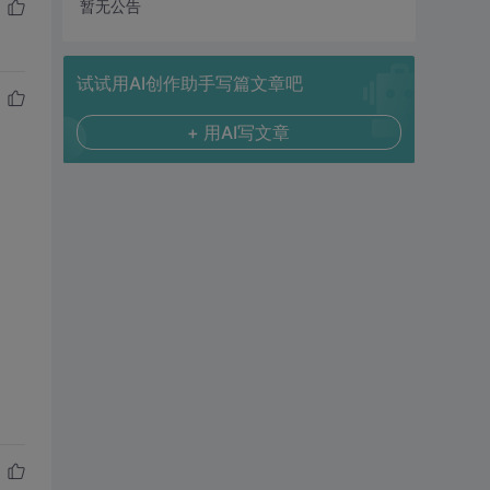
暂无公告
试试用AI创作助手写篇文章吧
+ 用AI写文章