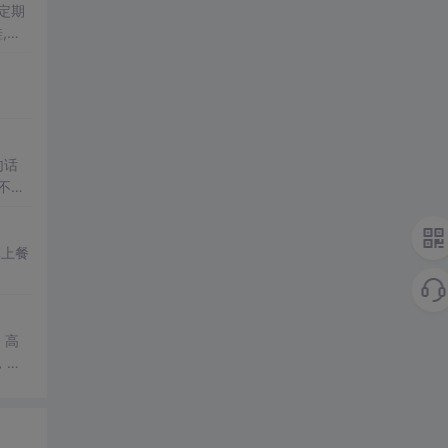
都定期
,不
句话
不是
尽
算上餐
，所
常爱