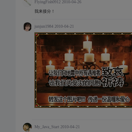
FlyingFish0912
2010-04-26
我来接分！
junjun1984
2010-04-21
My_Java_Start
2010-04-21