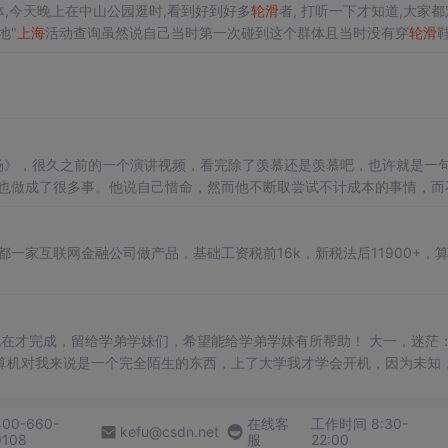
体,今天晚上在中山公园逛时,看到好到好多
轮滑
者, 打听一下才知道,大家
地"
上海
活动查询虽然说自己当时第一次碰到这个群体且当时没有穿
轮滑
鞋
-----------------------...
》，很久之前的一个演讲视频，看完除了羡慕还是羡慕吧，也许就是一
，也做成了很多事。他说自己惜命，然而他不断取尝试不计成本的事情，而
权，仅仅因为自己感兴趣；他好好的工作说辞就辞，因为他看到了工作的
一家互联网金融公司做产品，基础工资税前16k，新税法后11900+，
算机对我来说是一个完全陌生的东西，上了大学我才学会开机，因为未知
。大一下学期终于买了电脑，莫名的兴奋，天天捧着电脑。 因为小时候非
400-660-
在线客
工作时间 8:30-
kefu@csdn.net
0108
服
22:00