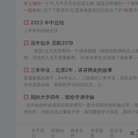
来
上海
快一个月,几乎天天在街道上刷, 就是没有碰到一个群
一起
刷街, 问了下联系方式,原来就是自己以前去了的"
轮滑
天
过也剂在里面2007-12-21上个月在刘三姐广场的照片 ----------------
2023 年中总结
上半年的琐碎生活
流年似水 启航2019
凌晨1点无意间看到一个演讲视频《感谢你给我机会上场
吧，开挂的人生不需要解释。30多年的生活他做了很多事
去养生；他说他做事、工作、开公司不为钱，不为名，不为
三本毕业，北漂2年，讲讲网友的故事
头，而他要每天都是未知的明天...
普通家庭的孩子，94年生人，二线城市三本毕业，现在在帝都
补等其他补助，最终到手13000左右，公...
我的大学四年，留给学弟学妹
在学校的时候就答应熊老师写一篇大学四年的经验分享，现在才完成，留给学弟学妹们，希望能给学弟学妹有所帮助！ 大一，迷茫：高
考失利，没能去成
上海
某大学，落到重邮学计算机，那时计
以迷茫，同时也充满向往。学计算机，完全不知道要学什么
好绘画，于是学p...
关于我
招贤纳
商务合
寻求报
协议专
们
士
作
道
区