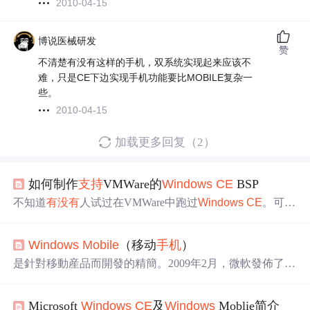
2010-04-15
博说医械研发
赞
不清楚有没有这样的手机，双系统实现起来应该不
难，只是CE下边实现手机功能要比MOBILE复杂一
些。
2010-04-15
加载更多回复（2）
如何制作
支持
VMWare的
Windows
CE
BSP
不知道
有没有
人试过在VMWare中跑过
Windows
CE
。可能
有人会问：在VMWare中跑
Windows
CE
有什么意义？
Win
dows
CE
不是有基于Vritual PC的emulator吗？要做干吗不
Windows
Mobile
（移动
手机
）
做一个基于Microsoft自己的Virtual PC的？简单的答案是，
VMWare
支持
一些Virtual PC（包括
Windows
CE
emulator）
是針對移動産品而開發的精簡。2009年2月，微軟發佈了
W
不
支持
的硬件。对我来说，最吸
indows
Mobile
6.5系統。
Windows
Mobile
捆綁了一系列針
對移動設備而開發的應用軟件，這些應用軟件建立在Micro
Microsoft
Windows
CE
及
Windows
Moblie简介
soft的基礎上。可以運行
Windows
Mobile
的設備包括和Port