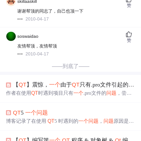
skillaaskill
赞
谢谢帮顶的同志了，自己也顶一下
2010-04-17
soswaidao
赞
友情帮顶，友情帮顶
2010-04-17
——到底了——
【
QT
】震惊，
一个
由于
QT
只有.pro文件引起的世界难题。本文解决
作者在使用
QT
时遇到项目只有
一个
.pro文件的
问题
，尝试
更换构建套件、直接添加文件、卸载重装
QT
等方法均未解
决，最后发现是编码格式被改为UTF - 32，将其改为UTF -
QT
5
一个
问题
8并重新打开项目后
问题
完美解决，希望能帮助有同样困扰
的人。
博客记录了在使用
QT
5 时遇到的
一个
问题
，
问题
原因是存
在未实现的函数。
【
QT
】编写第
一个
QT
程序 & 对象树 &
Qt
编程事项 & 内存泄露