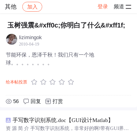
其他
登录
频道
加入
帖子详情
社区
其他
玉树强震&#xff0c;你明白了什么&#xff1f;
lizimingok
2010-04-19
节能环保，恩泽千秋！我们只有一个地
球。。。。。。。。
给本帖投票
56
回复
打赏
手写数字识别系统.doc【GUI设计Matlab】
资 源 简 介 手写数字识别系统，非常好的啊!带有GUI界
面，使用方便! 详 情 说 明 用这个手写数字识别系统，你可