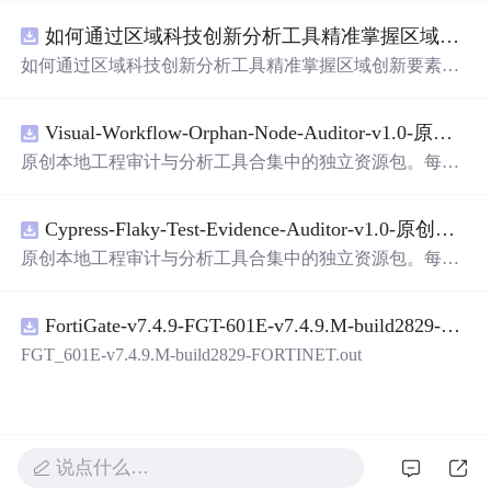
以轻松地识别手写数字。这个系统不仅功能强大，而且还
如何通过区域科技创新分析工具精准掌握区域创新要素分布与产业链融合现状？.docx
带有直观的图形用户界面（GUI），非常容易使用。你只
需要将手写数字输入系统，它将立即给出准确的识别结
如何通过区域科技创新分析工具精准掌握区域创新要素分
果。这个系统可以在各种场景中使用，无论是学校、工作
布与产业链融合现状？
还是日常生活，都能为你提供快速和准确的识别服务。它
是一个非常方便和实用的工具，你一定会喜欢它的！
Visual-Workflow-Orphan-Node-Auditor-v1.0-原创源码与文档.zip
原创本地工程审计与分析工具合集中的独立资源包。每个
ZIP包含完整源码、3项自动化测试、可复现合成示例、离
线HTML、JSON与SVG报告、1080×720真实运行效果图、
Cypress-Flaky-Test-Evidence-Auditor-v1.0-原创源码与文档.zip
README、运行说明、功能清单、MIT License及原创与授
权声明。解压后进入project目录，执行npm test验证算法，
原创本地工程审计与分析工具合集中的独立资源包。每个
执行npm run report生成报告，也可通过本地静态服务器打
ZIP包含完整源码、3项自动化测试、可复现合成示例、离
开网页。运行时零第三方依赖，不包含热点产品或开源项
线HTML、JSON与SVG报告、1080×720真实运行效果图、
目源码、Logo、官方截图、论文、生产日志或其他受限素
FortiGate-v7.4.9-FGT-601E-v7.4.9.M-build2829-FORTINET.out
README、运行说明、功能清单、MIT License及原创与授
材。适合前端开发、AI应用工程、测试审计和课程实践。
权声明。解压后进入project目录，执行npm test验证算法，
FGT_601E-v7.4.9.M-build2829-FORTINET.out
执行npm run report生成报告，也可通过本地静态服务器打
开网页。运行时零第三方依赖，不包含热点产品或开源项
目源码、Logo、官方截图、论文、生产日志或其他受限素
材。适合前端开发、AI应用工程、测试审计和课程实践。
说点什么…