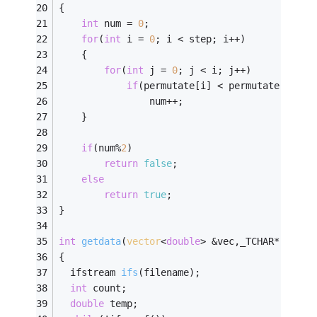
{
int
 num = 
0
;
for
(
int
 i = 
0
; i < step; i++)
	{
for
(
int
 j = 
0
; j < i; j++)
if
(permutate[i] < permutate[j])
				num++;
	}
if
(num%
2
)
return
false
;
else
return
true
;
}
int
getdata
(
vector
<
double
> &vec,_TCHAR* filen
{
ifstream 
ifs
(filename)
;
int
 count;
double
 temp;