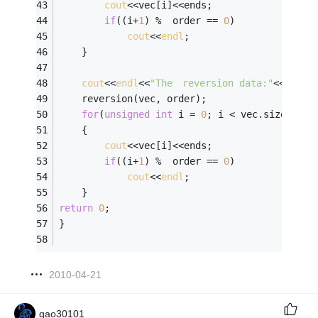
cout
<<vec[i]<<ends;
if
((i+
1
) %  order == 
0
)
cout
<<
endl
;
    }
cout
<<
endl
<<
"The　reversion data:"
<<
endl
;
    reversion(vec, order);
for
(
unsigned
int
 i = 
0
; i < vec.size(); i
    {
cout
<<vec[i]<<ends;
if
((i+
1
) %  order == 
0
)
cout
<<
endl
;
    }
return
0
;
}
2010-04-21
gao30101