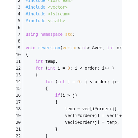
#
include
<iostream>
#
include
<vector>
#
include
<fstream>
#
include
<cmath>
using
namespace
std
;
void
reversion
(
vector
<
int
> &vec, 
int
 order)
{
int
 temp;
for
 (
int
 i = 
0
; i < order; i++ )
    {
for
 (
int
 j = 
0
; j < order; j++ )
        {
if
(i > j)
            {
                temp = vec[i*order+j];
                vec[i*order+j] = vec[i+order*
                vec[i+order*j] = temp;
            }
        }