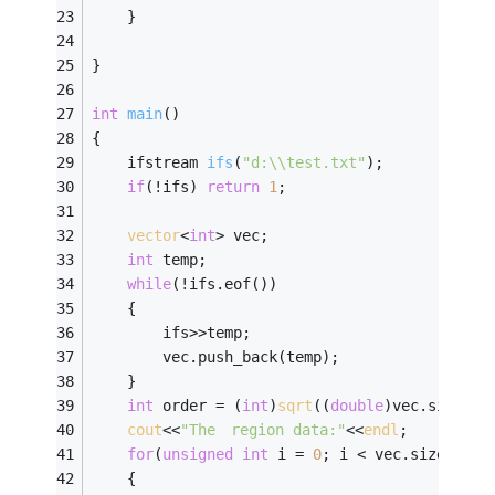
    }
}
int
main
()
{
ifstream 
ifs
(
"d:\\test.txt"
)
;
if
(!ifs) 
return
1
;
vector
<
int
> vec;
int
 temp;
while
(!ifs.eof())
    {
        ifs>>temp;
        vec.push_back(temp);
    }
int
 order = (
int
)
sqrt
((
double
)vec.size())
cout
<<
"The　region data:"
<<
endl
;
for
(
unsigned
int
 i = 
0
; i < vec.size(); i
    {