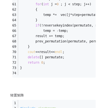
for
(
int
 j =
0
 ; j < step; j++)
		{
			temp *=  vec[j*step+permutate[j]]
		}
if
(!reversekeyindex(permutate, step))
			temp = -temp;
		result += temp; 
		prev_permutation(permutate, permutate
	}
cout
<<result<<
endl
;
delete
[] permutate;
return
0
;
}
转置矩阵