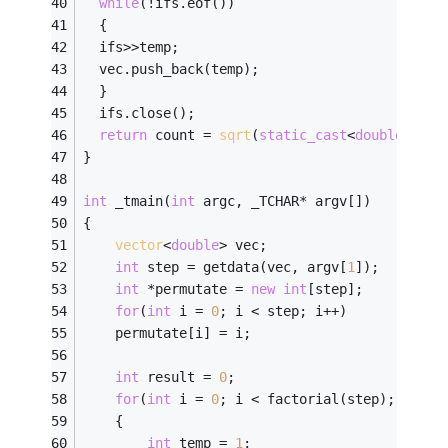
while
(!ifs.eof())
  {
  ifs>>temp;
  vec.push_back(temp);
  }
  ifs.close();
return
 count = 
sqrt
(
static_cast
<
double
>(vec
}
int
 _tmain(
int
 argc, _TCHAR* argv[])
{
vector
<
double
> vec;
int
 step = getdata(vec, argv[
1
]);
int
 *permutate = 
new
int
[step];
for
(
int
 i = 
0
; i < step; i++)
	permutate[i] = i;
int
 result = 
0
;
for
(
int
 i = 
0
; i < factorial(step); i++)
	{
int
 temp = 
1
;