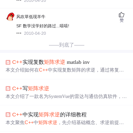
2010-04-20
风吹草低现羊牛
赞
SF 数学没学好的路过...嘻嘻!
2010-04-20
——到底了——
C++
实现复数
矩阵求逆
matlab inv
本文介绍如何在
C++
中实现复数矩阵的求逆，通过将复数
矩阵分解为实部和虚部矩阵，利用实数
矩阵求逆
的方法，
结合加、乘运算，最终实现复数
矩阵求逆
。
C++
写
矩阵求逆
本文介绍了一款名为SystemVue的雷达与通信仿真软件，并
分享了使用
C++
为该软件编写
矩阵求逆
模块的具体实现过
程。文章详细展示了如何通过LUP分解解决
矩阵求逆
问
C++
中实现
矩阵求逆
的详细教程
题。
本文聚焦
C++
中
矩阵求逆
，先介绍基础概念、求逆前提与
计算方法。接着阐述
C++
实现
矩阵求逆
的理论和步骤，包