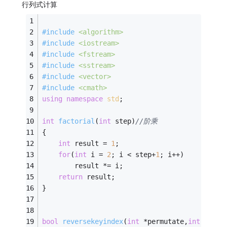
行列式计算
#
include
<algorithm>
#
include
<iostream>
#
include
<fstream>
#
include
<sstream>
#
include
<vector>
#
include
<cmath>
using
namespace
std
;
int
factorial
(
int
 step)
//阶乘
{
int
 result = 
1
;
for
(
int
 i = 
2
; i < step+
1
; i++)
		result *= i;
return
 result;
}
bool
reversekeyindex
(
int
 *permutate,
int
 step)