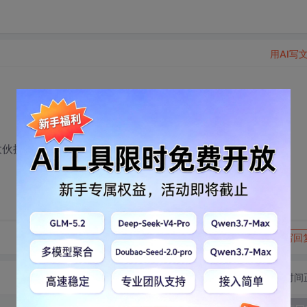
用AI写
？大伙提点意见！
转发到动态
举报
写回
切换为时间