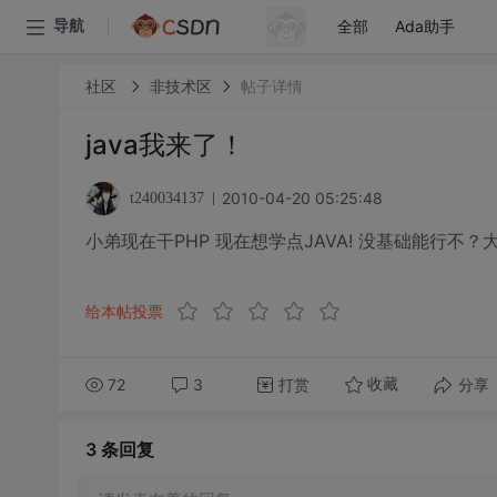
全部
Ada助手
导航
社区
非技术区
帖子详情
java我来了！
2010-04-20 05:25:48
t240034137
小弟现在干PHP 现在想学点JAVA! 没基础能行不
给本帖投票
72
3
打赏
分享
收藏
3 条
回复