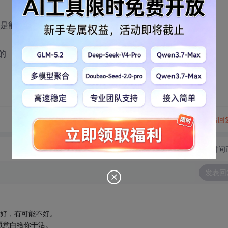
定是能提供网站的，不要浪费彼此时间。
的
转发到动态
举报
写回
切换为时间
发表回
很好，有可能不好。
愿意白给你干活。