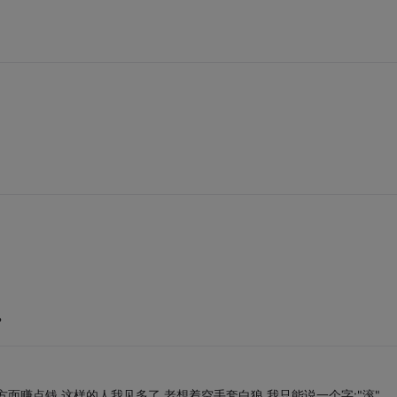
？
赚点钱,这样的人我见多了,老想着空手套白狼,我只能说一个字:"滚".