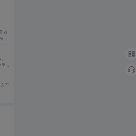
务器
做。
件里
觉有
藏永不