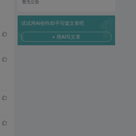
暂无公告
试试用AI创作助手写篇文章吧
+ 用AI写文章