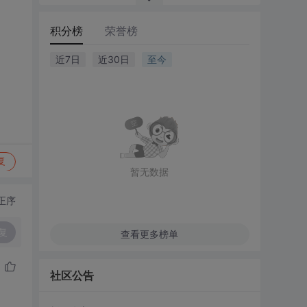
积分榜
荣誉榜
近7日
近30日
至今
复
暂无数据
正序
复
查看更多榜单
社区公告