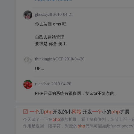
ghostxyz0
2010-04-21
你去裝個 cms 吧
自己去建站管理
要求是 你會 美工
thinkinginAOCP
2010-04-20
UP...
ruanchao
2010-04-20
PHP开源的系统有很多啊，复杂or不复杂的、
一个
用
php
开发的小
网站
,开发
一个
小的
php
扩展
今天试了一下在
php
添加扩展，看了挺多资料，细节上不一
作用是返回一段字符，对应的
php
代码可能如此functionccvit
进入
php
源代码中自带的工具ext_skel，利用其创建文件...