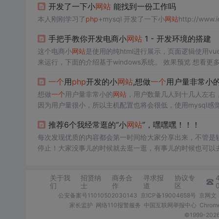
开发了一下小
网站
能找到一份工作吗
本人刚刚学习了
php
+mysql 开发了一下小
网站
http://ww
手把手教你开发电商小
网站
1 - 开发环境的搭建
这个电商小
网站
是使用的纯html进行展示，页面逻辑使用v
来运行，下面的介绍基于windows系统。 效果预览 想看更多可访问:https://m.junjiex.cn 或者扫码 一、nginx介绍 如果是后端开发人员，
对nginx是非常的熟悉了，可以忽略这段介绍，Nginx 是
一
一个
用
php
开发的小
网站
,想做
一个
用户量非常小
想做
一个
用户量非常小的
网站
，用户数量几人到十几人左右
因为用户量很小，所以主机配置也将会很低，使用mysql
(数据都是比较简单的结构，json都能搞定)，但是这样的话如果
推荐6个我经常逛的“小
网站
”，嘿嘿嘿！！！
些麻烦。有没...
每次发现优质的内容都会第一时间给大家分享出来，不管是
停止！大家没事儿的时候就去逛一逛，有事儿的时候也可以
关于我
招贤纳
商务合
寻求报
协议专
们
士
作
道
区
公安备案号11010502030143
京ICP备19004658号
京网文〔
家长监护
网络110报警服务
中国互联网举报中心
Chro
©1999-2