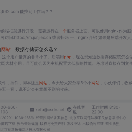
w.iq662.com 能找到工作吗？？
ue前端框架进行开发，需要运行在
一个
服务器上面。可以使用nginx作为服
个
高性能的 Web 和反向代理服务器, ...
的
网站
，数据存储要怎么选？
，这个用户量真的非常小了。后端用
php
，现在想知道数据存储应该怎么
感觉既大材小用，且可能会因为主机配置太低影响性能。考虑过直接存到文
有关联查询(比如mysql的join)，那就都要用
php
自己做关联查询了，感
软件，插件，脚本还是
网站
，今天给大家分享6个小
网站
，小伙伴们，收
去逛一逛，说不定会有意想不到的收获。
400-660-
在线客
工作时间 8:30-
kefu@csdn.net
0108
服
22:00
2020〕1039-165号
经营性网站备案信息
北京互联网违法和不良信息举报中心
me商店下载
账号管理规范
版权与免责声明
版权申诉
出版物许可证
营业执照
026北京创新乐知网络技术有限公司