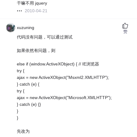
干嘛不用 jquery
2010-04-21
xuzuning
赞
代码没有问题，可以通过测试
如果依然有问题，则
else if (window.ActiveXObject) { // IE浏览器
try {
ajax = new ActiveXObject("Msxml2.XMLHTTP");
} catch (e) {
try {
ajax = new ActiveXObject("Microsoft.XMLHTTP");
} catch (e) {}
}
}
先改为