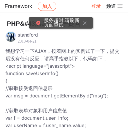
Framework
登录
频道
加入
帖子详情
社区
Framework
服务超时,请刷新
PHP&#43;AJAX 新手提问
页面重试
standford
2010-04-21
我想学习一下AJAX，按着网上的实例试了一下，提交
后没有任何反应，请高手指教以下，代码如下，
<script language="javascript">
function saveUserInfo()
{
//获取接受返回信息层
var msg = document.getElementById("msg");
//获取表单对象和用户信息值
var f = document.user_info;
var userName = f.user_name.value;