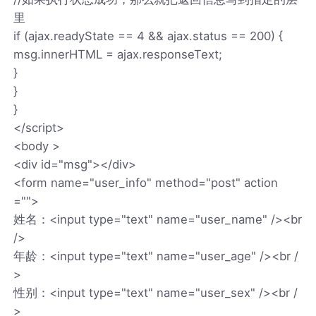
里
if (ajax.readyState == 4 && ajax.status == 200) {
msg.innerHTML = ajax.responseText;
}
}
}
</script>
<body >
<div id="msg"></div>
<form name="user_info" method="post" action
="">
姓名：<input type="text" name="user_name" /><br
/>
年龄：<input type="text" name="user_age" /><br /
>
性别：<input type="text" name="user_sex" /><br /
>