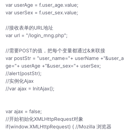
var userAge = f.user_age.value;
var userSex = f.user_sex.value;
//接收表单的URL地址
var url = "/login_mng.php";
//需要POST的值，把每个变量都通过&来联接
var postStr = "user_name="+ userName +"&user_a
ge="+ userAge +"&user_sex="+ userSex;
//alert(postStr);
//实例化Ajax
//var ajax = InitAjax();
var ajax = false;
//开始初始化XMLHttpRequest对象
if(window.XMLHttpRequest) { //Mozilla 浏览器