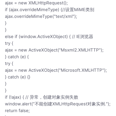
ajax = new XMLHttpRequest();
if (ajax.overrideMimeType) {//设置MiME类别
ajax.overrideMimeType("text/xml");
}
}
else if (window.ActiveXObject) { // IE浏览器
try {
ajax = new ActiveXObject("Msxml2.XMLHTTP");
} catch (e) {
try {
ajax = new ActiveXObject("Microsoft.XMLHTTP");
} catch (e) {}
}
}
if (!ajax) { // 异常，创建对象实例失败
window.alert("不能创建XMLHttpRequest对象实例.");
return false;