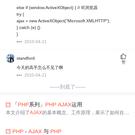
else if (window.ActiveXObject) { // IE浏览器
try {
ajax = new ActiveXObject("Microsoft.XMLHTTP");
} catch (e) {}
}
2010-04-21
standford
赞
今天的高手怎么不见了啊
2010-04-21
——到底了——
「
PHP
系列」
PHP
AJAX
运用
本文介绍了
AJAX
的基本概念、工作原理，展示了如何在
P
HP
背景下利用
AJAX
进行异步数据获取和页面更新，以及
使用XMLHttpRequest或fetchAPI的示例。同时提到了相关
PHP
-
AJAX
与
PHP
技术的使用和
PHP
与
AJAX
的结合点。