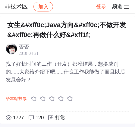
非技术区
登录
频道
加入
帖子详情
社区
非技术区
女生&#xff0c;Java方向&#xff0c;不做开发
&#xff0c;再做什么好&#xff1f;
否否
2010-04-21
找了好长时间的工作（开发）都没结果，想换成别
的……大家给介绍下吧……什么工作我能做了而且以后
发展会好？
给本帖投票
1727
120
打赏