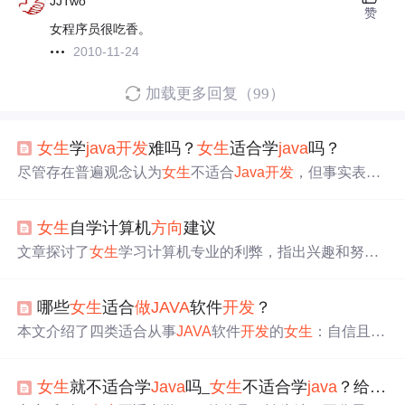
JJTwo
赞
女程序员很吃香。
2010-11-24
加载更多回复（99）
女生
学
java
开发
难吗？
女生
适合学
java
吗？
尽管存在普遍观念认为
女生
不适合
Java
开发
，但事实表
明，
女生
在编程中展现出的细心、逻辑思维和专注力是她
们的独特优势。
Java
开发
需要严谨和细致，而这正是许多
女生
自学计算机
方向
建议
女生
擅长的。随着IT行业对女性程序员需求的增长，
女生
学习
Java
不仅能平衡性别比例，还可能因稀缺性而更具竞
文章探讨了
女生
学习计算机专业的利弊，指出兴趣和努力
争力。因此，
女生
不仅适合学
Java
，而且能在这一领域取
是关键。推荐
女生
学习如WEB应用程序设计、数据库管
得成功。
理、多媒体应用等专业，这些领域有良好的就业前景和发
哪些
女生
适合
做
JAVA
软件
开发
？
展机会。文中还分享了
Java
学习资源，鼓励
女生
投身编程
领域。
本文介绍了四类适合从事
JAVA
软件
开发
的
女生
：自信且寻
找高效学习途径者；希望提升技能和实战经验者；能创造
学习环境者；有明确职业规划并追求高薪者。
女生
就不适合学
Java
吗_
女生
不适合学
java
？给他看这篇文章，