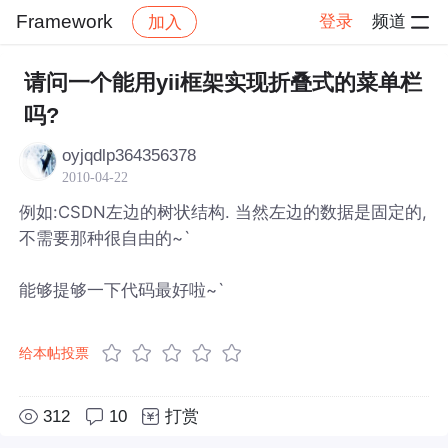
Framework
登录
频道
加入
帖子详情
社区
Framework
请问一个能用yii框架实现折叠式的菜单栏
吗?
oyjqdlp364356378
2010-04-22
例如:CSDN左边的树状结构. 当然左边的数据是固定的,
不需要那种很自由的~`
能够提够一下代码最好啦~`
给本帖投票
312
10
打赏