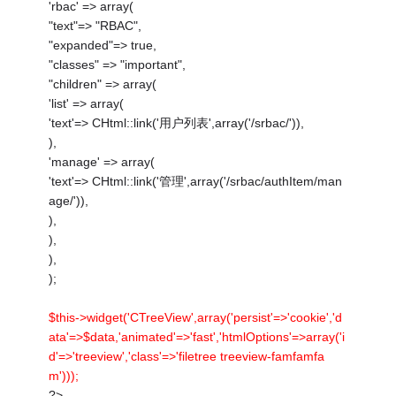
'rbac' => array(
"text"=> "RBAC",
"expanded"=> true,
"classes" => "important",
"children" => array(
'list' => array(
'text'=> CHtml::link('用户列表',array('/srbac/')),
),
'manage' => array(
'text'=> CHtml::link('管理',array('/srbac/authItem/man
age/')),
),
),
),
);
$this->widget('CTreeView',array('persist'=>'cookie','d
ata'=>$data,'animated'=>'fast','htmlOptions'=>array('i
d'=>'treeview','class'=>'filetree treeview-famfamfa
m')));
?>