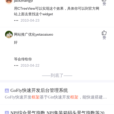
jackzhangyi
赞
用CTreeView可以实现这个效果，具体你可以到官方网
站上面去查找这个widget
2010-04-23
网站推广优化yetaoaiueo
赞
好
等会传给你
2010-04-22
——到底了——
GoFly快速开发后台管理系统
GoFly快速开发
框架
基于Gin快速开发
框架
，能快速搭建应
用、
框架
底层完善、丰富代码仓插件、快速开发数据大
屏、物联网平台、OA流程审批、工作流引擎、商城、微信
NPI综合景气指数 NPI集装箱码头景气指数等2016-2026
管理后台等。api文档管理并一键生成api接口代码，一键生