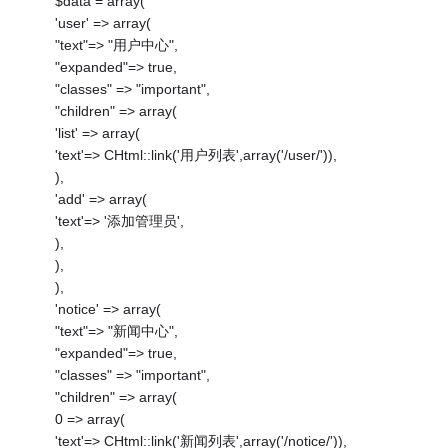
$data = array(
'user' => array(
"text"=> "用户中心",
"expanded"=> true,
"classes" => "important",
"children" => array(
'list' => array(
'text'=> CHtml::link('用户列表',array('/user/')),
),
'add' => array(
'text'=> '添加管理员',
),
),
),
'notice' => array(
"text"=> "新闻中心",
"expanded"=> true,
"classes" => "important",
"children" => array(
0 => array(
'text'=> CHtml::link('新闻列表',array('/notice/')),