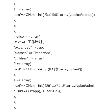
),
1 => array(
'text'=> CHtml::link('添加新闻',array('/notice/create')),
),
),
),
'notice' => array(
"text"=> "工作计划",
"expanded"=> true,
"classes" => "important",
"children" => array(
0 => array(
'text'=> CHtml::link('计划列表',array('/plan/')),
),
1 => array(
'text'=> CHtml::link('我的工作计划',array('/plan/admi
n','uid'=>Yii::app()->user->id)),
),
),
),