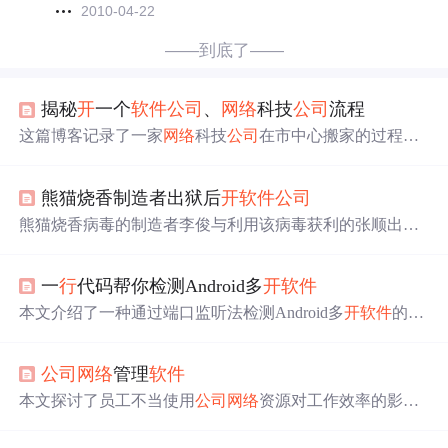
2010-04-22
——到底了——
揭秘
开
一个
软件
公司
、
网络
科技
公司
流程
这篇博客记录了一家
网络
科技
公司
在市中心搬家的过程，
并详细介绍了从找房、布置办公环境到
网络
部署的步骤，
包括租用云服务作为服务器、设置防火墙、连接交换机
熊猫烧香制造者出狱后
开
软件
公司
等。同时提到了招聘团队的基本配置，如Java、Android、i
OS、前端和测试
开
发人员，以及运营和销售人员。这为想
熊猫烧香病毒的制造者李俊与利用该病毒获利的张顺出狱
要创业
开
网络
公司
的读者提供了实用参考。
后共同创办了一家
网络
公司
，名为浙江腾翔
网络
公司
。两
人在浙江丽水
开
始新的职业生涯，专注于
网络
安全领域，
一
行
代码帮你检测Android多
开
软件
提供包括企业级
软件
防火墙在内的服务。
本文介绍了一种通过端口监听法检测Android多
开
软件
的方
法，避免了传统检测手段被多
开
软件
规避的问题。通过扫
描本地端口、发起连接请求、成为接收端，实现同一时间
公司
网络
管理
软件
只有一个app运
行
，防止广义多
开
。测试结果显示方案基本
做到通杀常见多
开
软件
。
本文探讨了员工不当使用
公司
网络
资源对工作效率的影
响，并提出了采用
公司
网络
管理
软件
进
行
监控和管理的方
法。具体包括屏幕监控、聊天监控、网站及
软件
限制等功