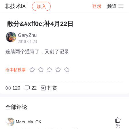
非技术区
登录
频道
加入
帖子详情
社区
非技术区
散分&#xff0c;补4月22日
GaryZhu
2010-04-23
连续两个通宵了，又创了记录
给本帖投票
120
22
打赏
全部评论
Mars_Ma_OK
赞