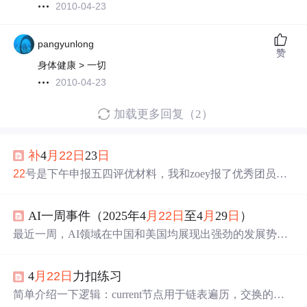
2010-04-23
pangyunlong
赞
身体健康 > 一切
2010-04-23
加载更多回复（2）
补
4
月
22
日
23
日
22
号是下午申报五四评优材料，我和zoey报了优秀团员标
兵，我们部长说这个奖项基本上是给大四的，但是老主席
说我可以争取一下，实在不行应该还有调剂的，我就报
AI一周事件（2025年4
月
22
日
至4
月
29
日
）
了。然后是这个的收集工作，非常的繁琐。
22
号当天晚上
给他们改格式改到一点，23号早八改了一整节课，微积分
最近一周，AI领域在中国和美国均展现出强劲的发展势
课继续改。感觉这次我的任务比较简单，所以压力基本没
头，中国在开源模型和产业应用上取得进展，美国则通过
有。23号luca大王生
日
，下午上完英语课之后方阵彩排
政策和技术创新强化其全球领导力。全球范围内，AI在伦
了，彩排了几遍之后就一起去吃饭了，好像叫什么什么
4
月
22
日
力扣练习
理、算力和应用上的挑战
日
益突出，中美在技术路径和供
汇，非常的豪华的包间。好像过来之后也没什么大事，主
应链上的分歧可能进一步影响全球AI生态的演变。未来，
简单介绍一下逻辑：current节点用于链表遍历，交换的两
要就是这个五四评优要的太急了，所以统计压力特别大。
AI的可持续发展与国际合作将是关键议题，需关注技术伦