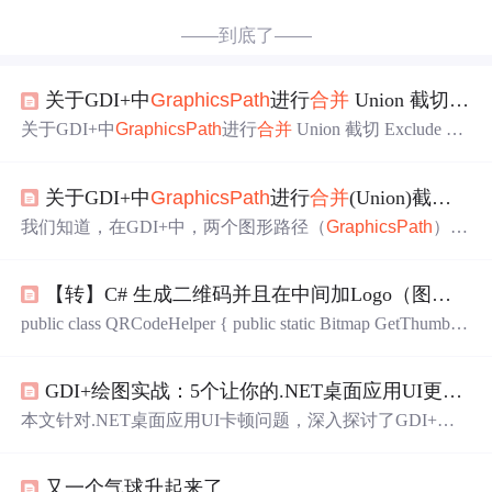
——到底了——
关于GDI+中
Graphics
Path
进行
合并
Union 截切 Exclude 等编程的探讨 1
关于GDI+中
Graphics
Path
进行
合并
Union 截切 Exclude 等
编程的探讨 1
关于GDI+中
Graphics
Path
进行
合并
(Union)截切(Exclude)等编程的探讨(1)
我们知道，在GDI+中，两个图形路径（
Graphics
Path
）的
区域(Region)
合并
，我们可以采用Region.Union方法进行。
但使用它之后，我们再想取得
合并
后的Region的
Graphics
P
【转】C# 生成二维码并且在中间加Logo（图片
合并
ath
却变得不再可能。比如下图1红色部分：图1
合并
Grap
hics
Path
后想要达到的效果它由两个椭圆共同组成：
public class QRCodeHelper { public static Bitmap GetThumbna
Rectangle rect1 = new Rectan
il(Bitmap b, int destHeight, int destWidth) { System.Drawing.Im
age imgSource = b; System.Drawing.Imaging.ImageFormat this
GDI+绘图实战：5个让你的.NET桌面应用UI更丝滑的技巧（附双缓冲优化代码）
Format =...
本文针对.NET桌面应用UI卡顿问题，深入探讨了GDI+绘
图性能优化的五个核心技巧。重点解析了双缓冲的深度优
化策略，提供了可复用的高级双缓冲类代码，并详细介绍
又一个气球升起来了
了绘图资源缓存、指令
合并
等实战方法，旨在帮助开发者