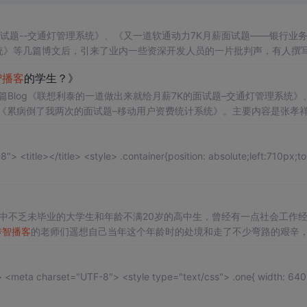
试题--交通灯管理系统》、《又一道软通动力7K月薪面试题——银行业
统》等几篇博文后，引来了业内一些资深开发人员的一片批判声，有人撰
智播客
的学生？》
Blog《联想利泰的一道做出来就给月薪7K的面试题–交通灯管理系统》
《累病倒了我两次的面试题–移动用户资费统计系统》。主要内容是张孝
其中不乏未毕业的大学生和年龄不满20岁的高中生，曾经有一点社会工作
传智播客
的老师们遥想自己当年这个年龄时的处境和走了不少弯路的艰辛
播客
的同事们对这种高薪就业的现象都见怪不怪了。当我们给其他大学生
th: 640px;