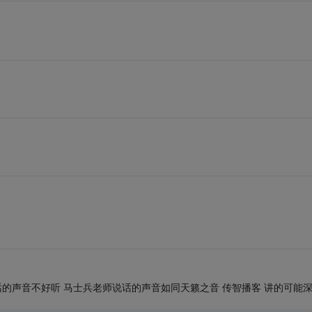
话的声音不好听 马士兵老师说话的声音如同天籁之音 传智播客 讲的可能