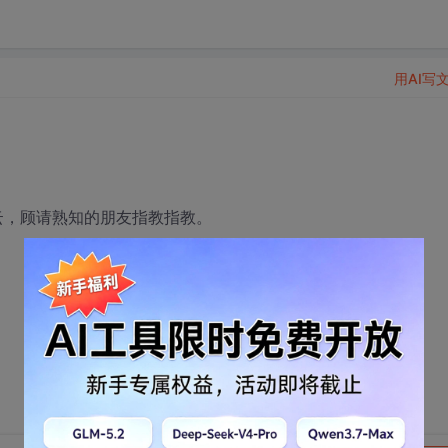
用AI写
云，顾请熟知的朋友指教指教。