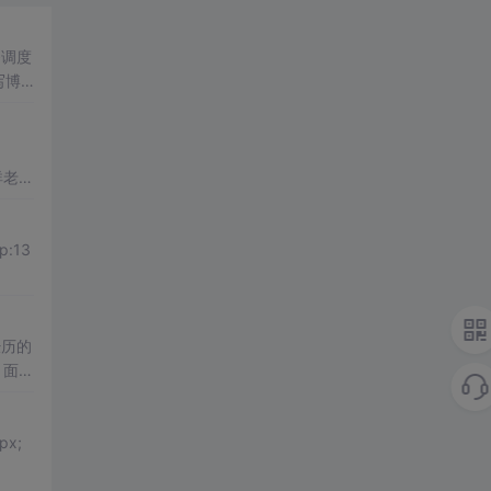
务调度
写博
、
祥老师
经历的
，面对
讲述