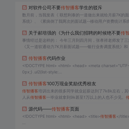
对软件公司不要
传智播客
学生的驳斥
数月前，当我发表《 联想利泰的一道做出来就给月薪7K的面
系统》、《累病倒了我两次的面试题--移动用户资费统计系
文对我进行声讨、嘲讽和指责，有
关于郝培强的《为什么我们招聘的时候绝不要
传
事情经过是这样的： 今年三月到四月间，张孝祥老师发了三篇
《又一道软通动力7K月薪面试题——银行业务调度系统》和
为学生分析面试题，学生拿着分
传智播客
代码作业
<!DOCTYPE html> <html> <head> <meta charset="UTF-8"> <title></title> <style> .container{position: absolute;left:710px;top:13
0px;} .ul2{list-style:...
传智播客
100万现金奖励优秀校友
传智播客
培训出来的很多同学就业起薪达到了7k8k左右，
人从
传智播客
一毕业就拿到9k甚至1万以上的人也不少见。
这些高起点就业的学员，他们都流露出了羡慕的言语，
传智
源代码——
传智播客
页面
那些找到万元月薪工作的大学生的
<!DOCTYPE html> <html> <head> <title>
传智播客
</title> <meta charset="UTF-8"> <style type="text/css"> .one{ wid
...