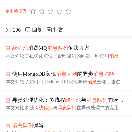
给本帖投票
196
回复
打赏
线程池
消费MQ
消息
队列
解决方案
本文介绍了在优化短信平台时遇到的问题，即使用
消息
队
列
发送
短信时，只能顺序处理任务。为了解决
线程池
满后
拒绝新任务及重启服务导致
消息
丢失的问题，作者决定自
使用MongoDB实现
消息
队列
的异步
消息
功能
定义
线程池
实现。尝试通过重写ThreadPoolExecutor的befor
eExecute和afterExecute方法进行阻塞，但发现beforeExecute
本文介绍了如何利用MongoDB实现异步
消息
处理，通过
线
并不符合需求。最终，作者在
线程池
执行方法上进行了修
程池
和任务
队列
减少系统耦合，提高并发处理能力。文章
改，确保只有在有空闲线程时才会运行任务，从而实现了
详细阐述了数据库定义、
线程池
工作原理、任务接口和实
线程池
安全地消费MQ
消息
。
异步处理优化：多线程
线程池
与
消息
队列
的选择与应用
现，以及DAO方法，展示了如何处理注册邮件和短信的异
步任务，最后进行了测试验证。
本文对比多线程
线程池
与
消息
队列
在异步处理中的应用，
分析两者的工作原理、优缺点及适用场景。重点讨论本地
并发与分布式环境下任务处理的可靠性、延迟、资源控制
消息
队列
详解
等关键因素，指导开发者根据实际需求选择合适方案，提