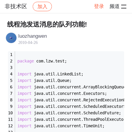
非技术区
登录
频道
加入
帖子详情
社区
非技术区
线程池发送消息的队列功能!
luozhangwen
2010-04-26
package
 com.lzw.test;
import
 java.util.LinkedList;
import
 java.util.Queue;
import
 java.util.concurrent.ArrayBlockingQueue;
import
 java.util.concurrent.Executors;
import
 java.util.concurrent.RejectedExecutionHan
import
 java.util.concurrent.ScheduledExecutorSer
import
 java.util.concurrent.ScheduledFuture;
import
 java.util.concurrent.ThreadPoolExecutor;
import
 java.util.concurrent.TimeUnit;