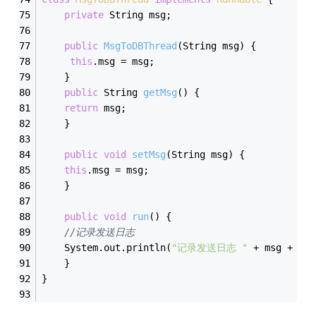
private
 String msg;
public
MsgToDBThread
(String msg)
{
this
.msg = msg;
    }
public
 String 
getMsg
()
{
return
 msg;
    }
public
void
setMsg
(String msg)
{
this
.msg = msg;
    }
public
void
run
()
{
//记录发送日志
	System.out.println(
"记录发送日志 "
 + msg + 
" 
    }
}