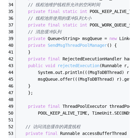
// 线程池维护线程所允许的空闲时间
private
final
static
int
 POOL_KEEP_ALIVE_TIM
// 线程池所使用的缓冲队列大小
private
final
static
int
 POOL_WORK_QUEUE_SIZ
// 消息缓冲队列
private
 Queue<String> msgQueue = 
new
 LinkedL
private
SendMsgThreadPoolManager
()
{
    }
private
final
 RejectedExecutionHandler handl
public
void
rejectedExecution
(Runnable r, Th
	    System.out.println(((MsgToDBThread) r).g
	    msgQueue.offer(((MsgToDBThread) r).getMs
	}
    };
private
final
 ThreadPoolExecutor threadPoolE
	    POOL_KEEP_ALIVE_TIME, TimeUnit.SECONDS, 
// 访问消息缓存的调度线程
private
final
 Runnable accessBufferThread  = 