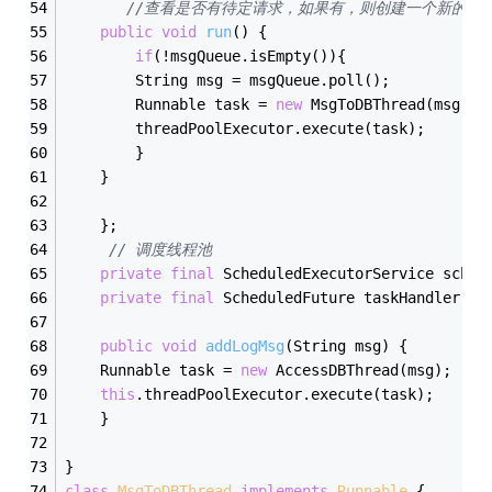
//查看是否有待定请求，如果有，则创建一个新的MsgT
public
void
run
()
{
if
(!msgQueue.isEmpty()){
		String msg = msgQueue.poll();
		Runnable task = 
new
 MsgToDBThread(msg);
		threadPoolExecutor.execute(task);
	    }
	}
    };
// 调度线程池
private
final
 ScheduledExecutorService sched
private
final
 ScheduledFuture taskHandler = 
public
void
addLogMsg
(String msg)
{
	Runnable task = 
new
 AccessDBThread(msg);
this
.threadPoolExecutor.execute(task);
    }
}
class
MsgToDBThread
implements
Runnable
{