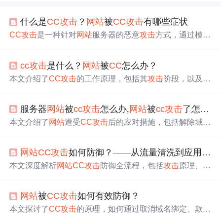
什么是
CC
攻击
？
网站
被
CC
攻击
有哪些症状
CC
攻击
是一种针对
网站
服务器的恶意
攻击
方式，通过模拟
多个用户不停访问需要大量数据操作的页面，导致服务器
CPU资源耗尽，使合法用户无法访问。本文详细解释了
CC
cc
攻击
是什么？
网站
被
CC
怎么办？
攻击
的工作原理，包括如何利用代理服务器进行
攻击
，以
及
网站
在遭受
CC
攻击
时可能出现的症状。
本文介绍了
CC
攻击
的工作原理，包括其
攻击
阶段，以及针
对
网站
遭受
CC
攻击
时的五种应对方法，如域名解除绑定、
更改域名解析、修改Web端口、屏蔽
攻击
源IP和优化
网站
服务器
网站
被
cc
攻击
怎么办,
网站
被
cc
攻击
了怎么办
代码。同时，文章提到了网络安全学习的路径，强调技术
分享的目的是提升安全意识和防范风险。
本文介绍了
网站
遭受
CC
攻击
后的应对措施，包括解除域名
绑定、修改域名解析、调整端口、屏蔽
攻击
IP、优化代码
和实施限制手段。同时强调了完善日志记录的重要性，并
网站
CC
攻击
如何防御？——从流量清洗到应用层防护的实战指南【
给出了专业防护建议。
本文深度解析
网站
CC
攻击
防御全流程，包括
攻击
原理、H
TTP协议特征分析、动态防护策略等。通过多个实战案
例，如某省级政务平台防御体系升级，展示了不同场景下
网站
被
CC
攻击
如何有效防御？
的防御措施。还给出区分
攻击
与业务高峰等问答，为企业
提供
CC
攻击
防御方案及实施要点。
本文探讨了
CC
攻击
的原理，如何通过取消域名绑定、欺骗
解析、修改Web端口、屏蔽IP及使用DDoS高防IP等方法防