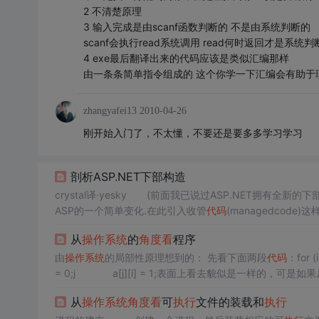
2 不清楚原理
3 输入完成是由scanf函数判断的 不是由系统判断的
scanf会执行read系统调用 read何时返回才是系统判
4 exe最后翻译出来的代码应该是类似汇编那样
由一条条简单指令组成的 这个你学一下汇编会有助于
zhangyafei13
2010-04-26
刚开始入门了，不太懂，不要还是要多多学习学习
剖析ASP.NET下部构造
crystal译·yesky (前面我已说过ASP.NET拥有
ASP的一个简单变化.在此引入收管
代码
(managedcod
GWSRuntime是一个时间运行环境,它管理
代码
的
执行
,使程序
从
操作系统
的
角度看
程序
由
操作系统
的局部性原理想到的： 先看下面两段
代码
：for (
= 0;j a[j][i] = 1;表面上看去貌似是一样的，可是如果
从
操作系统
角度看
可
执行
文件的装载和
执行