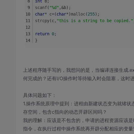
int
 b;
scanf
(
"%d"
,&b);
char
* c=(
char
*)
malloc
(
255
);
strcpy
(c,
"this is a string to be copied."
return
0
;
}
上述程序随手写的，我想问的是，当编译连接生成.e
何完成的？还有I/O操作时等待输入时会阻塞，这时
具体问题如下：
1.操作系统原理中提到：进程由新建状态变为就绪状
存空间，包含c指向的动态开辟区间吗？
我的理解：应该是不包含的，申请的进程资源应该是P
指令，在执行过程中操作系统再开辟分配相应的变量