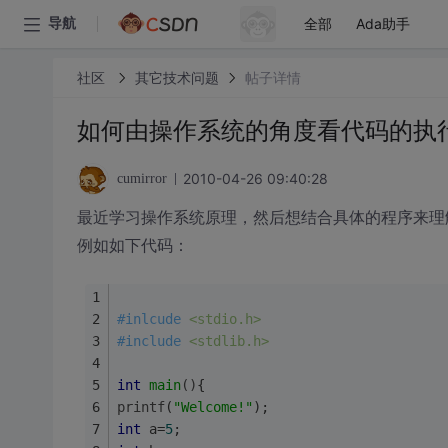
全部
Ada助手
导航
社区
其它技术问题
帖子详情
如何由操作系统的角度看代码的执
2010-04-26 09:40:28
cumirror
最近学习操作系统原理，然后想结合具体的程序来理
例如如下代码：
#inlcude 
<stdio.h>
#
include
<stdlib.h>
int
main
()
{
printf
(
"Welcome!"
);
int
 a=
5
;