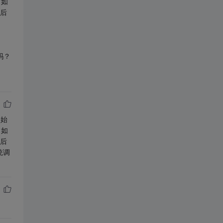
，如
然后
吗？
初始
，如
然后
统调