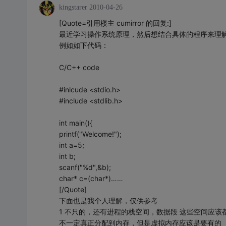
kingstarer
2010-04-26
[Quote=引用楼主 cumirror 的回复:]
最近学习操作系统原理，然后想结合具体的程序来理
例如如下代码：
C/C++ code
#inlcude <stdio.h>
#include <stdlib.h>
int main(){
printf("Welcome!");
int a=5;
int b;
scanf("%d",&b);
char* c=(char*)……
[/Quote]
下面也是我个人理解，仅供参考
1 不只的，还有进程的栈空间，数据段 这些空间应该
不一定真正分配到内存，但是虚拟内存应该是要有的