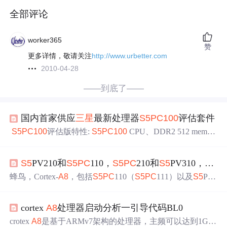
全部评论
worker365
赞
更多详情，敬请关注
http://www.urbetter.com
2010-04-28
——到底了——
国内首家供应
三星
最新处理器
S5
PC
100
评估套件
S5
PC
100
评估版特性:
S5
PC
100
CPU、DDR2 512 memor
y、 Android系统、HDMI高清信号输出、电容触摸屏、WIF
I上网。 强悍的最小系统，极大激发ARM产品性能
S5
PC
1
S5
PV210和
S5
PC
110，
S5
PC
210和
S5
PV310，S3C2440和S3C2442的区别
00
处理器（Cortex-
A8
833Mhz ARM V7 SoC）、 512MB D
DR2 memory、 8GByte SD数据卡、2GByte Micro SD程序
蜂鸟，Cortex-
A8
，包括
S5
PC
110（
S5
PC
111）以及
S5
PV
卡
210 其中
S5
PC
110（111）是小尺寸封装的，为了节省空间
一般把RAM通过POP放在主控上，主要用于手机，还有
三
cortex
A8
处理器启动分析一引导代码BL0
星
自家的平板；
S5
PV210是大尺寸封装的，RAM单独的
放在
PC
B上。
三星
S5
PC
110/
S5
PV210可以说是目前最强
crotex
A8
是基于ARMv7架构的处理器，主频可以达到1GH