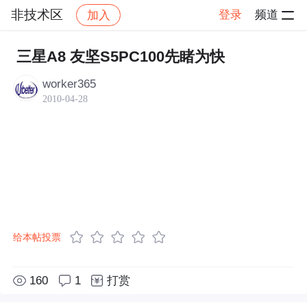
非技术区
登录
频道
加入
帖子详情
社区
非技术区
三星A8 友坚S5PC100先睹为快
worker365
2010-04-28
给本帖投票
160
1
打赏