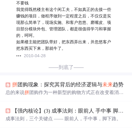
不要钱
我觉得既然楼主有这个闲工夫，不如真正的去接一些
赚钱的项目，做程序做到一定程度之后，不仅仅是实
现那么简单了，现场实施、和客户忽悠、磨嘴皮、项
目部分模块外包、管理团队，都是很值得学习和掌握
的，呵呵。
如果楼主能把团队带好，把东西弄出来，并忽悠客户
把东西买下来，那就牛了。
2010-04-28
——到底了——
拼
团购现象：探究其背后的经济逻辑与
未来
趋势
总的来说
拼
团购作为一种新型的购物方式正在改变着消费
者的购物习惯和商家的经营模式它不仅是一种经济现象也
是一种社会现象随着市场的不断发展和消费者的需求变化
【强内核论】(3) 成事法则：眼前人 手中事 脚下路 |
拼
团购将继续发挥重要作用并推动电商行业的进一步发展
同时我们也应该关注
拼
团购发展中存在的问题和挑战为行
成事法则，三个关键点 —— 眼前人，手中事，脚下路。
业的健康发展贡献力量总的来说通过本文的探讨我们不难
发现
拼
团购不仅是一种购物方式更是一种经济逻辑和社会