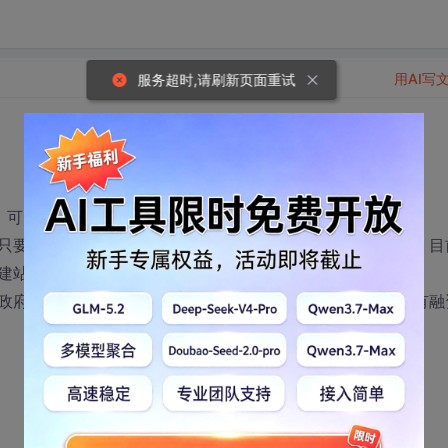
用AI写
服务超时,请刷新页面重试
可以1-2名。要去杭州创业，因为环境好。
只要是一起干就好，一起认认真真地干一件事情，并且做大。目
建站经验的朋友基本上都能胜任。
政府会有资金补助和房租补助。半年内可以做到收支平衡。有融