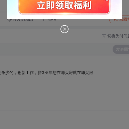
转发到动态
举报
写回
切换为时间
发表回
争少的，创新工作，拼3-5年想在哪买房就在哪买房！