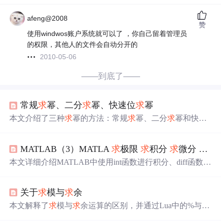
afeng@2008
赞
使用windwos账户系统就可以了 ，你自己留着管理员
的权限，其他人的文件会自动分开的
2010-05-06
——到底了——
常规
求
幂、二分
求
幂、快速位
求
幂
本文介绍了三种
求
幂的方法：常规
求
幂、二分
求
幂和快速
位
求
幂。常规
求
幂根据b的个数计算；二分
求
幂利用矩阵乘
法的结合律减少运算次数；快速
求
幂利用b的二进制表示，
MATLAB（3）MATLA
求
极限
求
积分
求
微分
求
级
通过位运算高效
求
解。代码示例展示了如何化简
求
幂过
程。
本文详细介绍MATLAB中使用int函数进行积分、diff函数进
行微分、limit函数
求
极限及symsum函数
求
级数和的方法。
通过实例展示如何定义自变量并应用这些函数解决数学问
关于
求
模与
求
余
题，适用于MATLAB初学者及需要进行数学运算的工程
师。
本文解释了
求
模与
求
余运算的区别，并通过Lua中的%与ma
th.fmod操作进行了示例说明。
求
模运算中，商向无穷小方