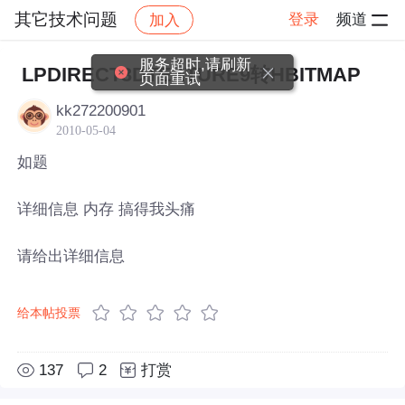
其它技术问题
登录
频道
加入
帖子详情
社区
其它技术问题
服务超时,请刷新
LPDIRECT3DTEXTURE9转HBITMAP
页面重试
kk272200901
2010-05-04
如题
详细信息 内存 搞得我头痛
请给出详细信息
给本帖投票
137
2
打赏