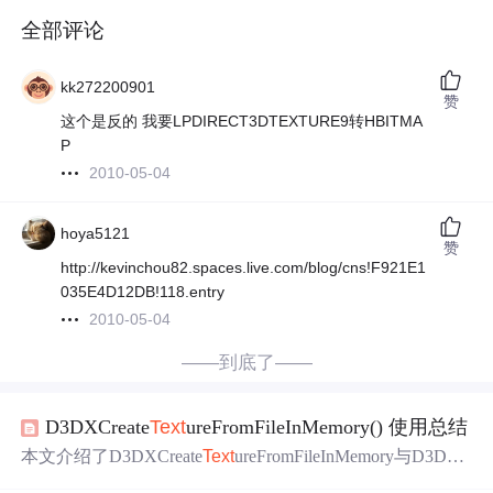
全部评论
kk272200901
赞
这个是反的 我要LPDIRECT3DTEXTURE9转HBITMA
P
2010-05-04
hoya5121
赞
http://kevinchou82.spaces.live.com/blog/cns!F921E1
035E4D12DB!118.entry
2010-05-04
——到底了——
D3DXCreate
Text
ureFromFileInMemory() 使用总结
本文介绍了D3DXCreate
Text
ureFromFileInMemory与D3DX
Create
Text
ureFromFileInMemoryEx两个函数的使用方法，前