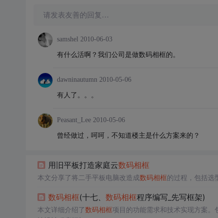
请发表友善的回复…
samshel
2010-06-03
有什么活啊？我们公司是做数码相框的。
dawninautumn
2010-05-06
有人了。。。
Peasant_Lee
2010-05-06
曾经做过，呵呵，不知道楼主是什么方案来的？
用旧平板打造家庭云
数码
相框
本文分享了将二手平板电脑改造成
数码
相框
的过程，包括选
数码
相框
(十七、
数码
相框
程序编写_先写框架)
本文详细介绍了
数码
相框
项目的功能需求和技术实现方案。