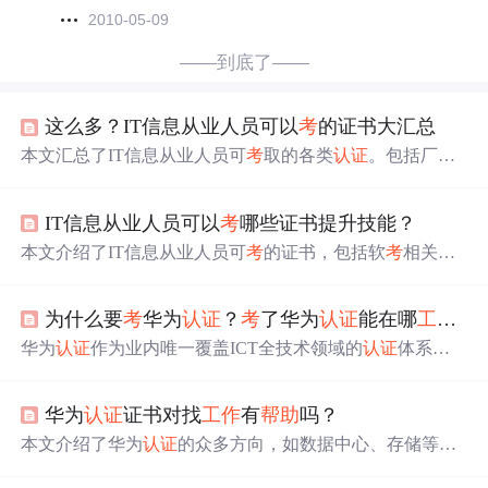
2010-05-09
——到底了——
这么多？IT信息从业人员可以
考
的证书大汇总
本文汇总了IT信息从业人员可
考
取的各类
认证
。包括厂商
认证
，如华为、思科等
认证
；国内
认证
，如软
考
、CISP
等；国际
认证
，如PMP、CISA等。这些
认证
能证明个人技
IT信息从业人员可以
考
哪些证书提升技能？
术能力，为职业发展提供助力，
帮助
从业者在
就业
市场中
更具竞争力。
本文介绍了IT信息从业人员可
考
的证书，包括软
考
相关
认
证
、信息安全证书、中国电子技术标准化研究院相关证书
等国内证书，以及PMP、CISA等国际证书，还提及厂商证
为什么要
考
华为
认证
？
考
了华为
认证
能在哪
工作
？
书。
考
取证书可证明能力、提升竞争力、改善
就业
前景和
提高职业水平。
华为
认证
作为业内唯一覆盖ICT全技术领域的
认证
体系，
考
取后可享受高薪待遇，彰显专家身份，拥有良好的发展
前景。持证者可在各类IT企业担任重要职位。
华为
认证
证书对找
工作
有
帮助
吗？
本文介绍了华为
认证
的众多方向，如数据中心、存储等，
强调其在求职市场的重要性和不同等级
认证
对
就业
的
帮助