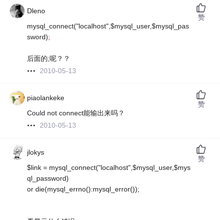
Dleno
赞
mysql_connect("localhost",$mysql_user,$mysql_pas
sword)
;
后面的;呢？？
2010-05-13
piaolankeke
赞
Could not connect能输出来吗？
2010-05-13
jlokys
赞
$link = mysql_connect("localhost",$mysql_user,$mys
ql_password)
or die(mysql_errno():mysql_error());