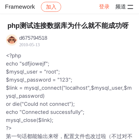
Framework
登录
频道
加入
帖子详情
社区
Framework
php测试连接数据库为什么就不能成功呀
d675794518
2010-05-13
<?php
echo "sdfjiowejf";
$mysql_user = "root";
$mysql_password = "123";
$link = mysql_connect("localhost",$mysql_user,$m
ysql_password)
or die("Could not connect");
echo "Connected successfully";
mysql_close($link);
?>
第一句话都能输出来呀，配置文件也改过啦（不过对不