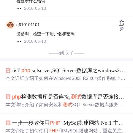
看显示什么错误
2010-05-13
q610101101
赞
没错啊，检查一下用户名和密码
2010-05-13
——到底了——
iis7
php
sqlserver,SQLServer数据库之windows2008R2 x64位架设IIS7.x的支持SQLServer2008的
本文详细介绍了如何在Windows 2008 R2 x64操作系统上配
置IIS7.x支持
PHP
，并连接到SQLServer2008数据库。主要
步骤包括安装
PHP
Manager，下载32位
PHP
5.5.35，安装V
php
检测数据库是否连接,
测试
数据库是否连接
成功
isual C++支持库，启用
PHP
扩展，以及安装SQL Server的O
DBC驱动和
PHP
PDO驱动。过程中特别强调了
不能
使用64
本文详细介绍了如何安装和
测试
SQL Server数据库服务
位
PHP
版本，因为微软未提供64位PDO驱动。最后，通过
器，包括本机和远程连接的检查步骤。通过服务管理器、
配置
PHP
.ini和
测试
php
info()确保环境配置
成功
。
查询分析器和企业管理器进行本机
测试
，以及通过PING、
一步一步教你用
PHP
+MySql搭建网站 No.1 主页&数据库连接
TELNET和查询分析器进行远程连接
测试
。遇到连接失败
的问题，可能是数据库服务未启动、TCP/IP协议未启用或
本文介绍了如何使用
PHP
和MySQL搭建网站，重点关注in