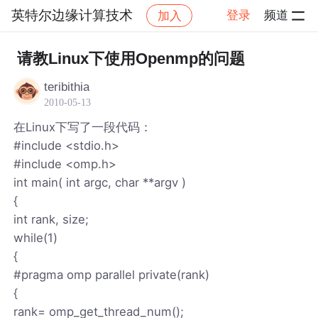
英特尔边缘计算技术
登录
频道
加入
帖子详情
社区
英特尔边缘计算技术
请教Linux下使用Openmp的问题
teribithia
2010-05-13
在Linux下写了一段代码：
#include <stdio.h>
#include <omp.h>
int main( int argc, char **argv )
{
int rank, size;
while(1)
{
#pragma omp parallel private(rank)
{
rank= omp_get_thread_num();