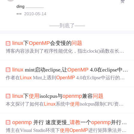
赞
ding ...............
2010-05-14
——到底了——
linux
下
OpenMP
会变慢的
问题
博客内容涉及到了程序性能优化，指出clock()函数在长时
间运行时可能溢出，并且不考虑CPU子进程
使用
及用户空
间与内核空间的区分。推荐
使用
double omp_get_wtime()来
linux
mint启动eclipse,让
OpenMP
4.0在eclipse中运行的
准确测量时间。此外，作者遇到
Linux
下
OpenMP
只
使用
一
个CPU的
问题
，通过修改CMakefile，正确链接
OpenMP
库
作者在
Linux
Mint上遇到
OpenMP
4.0在Eclipse中运行的
问
解决了
问题
，使得所有CPU得以利用。
题
，通过升级到GCC 6.1并解决链接库版本
问题
，分享了
安装过程和常见错误处理技巧。文章还讨论了Windows平
linux
下
使用
isolcpus与
openmp
兼容
问题
台上的选择，以及MSVC++对
OpenMP
的支持情况。
本文探讨了如何在
Linux
系统中
使用
isolcpus限制CPU资源
后，
OpenMP
并行程序无法充分利用所有核心的
问题
。通
过理解迁移机制受限导致的线程调度
问题
，作者介绍了
使
openmp
并行 速度更慢_
请教
一个
openmp
并行的
问
用
OMP_PLACES环境变量解决的方法，并给出了设置步
骤。
博主在Visual Studio环境下
使用
OpenMP
进行矩阵乘法并行