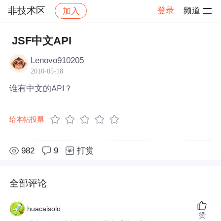
非技术区
登录
频道
加入
帖子详情
社区
非技术区
JSF中文API
Lenovo910205
2010-05-18
谁有中文的API？
给本帖投票
982
9
打赏
全部评论
huacaisolo
赞