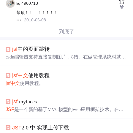
liqi4960710
赞
帮顶！！！！！！！！
2010-06-08
——到底了——
jsf
中的页面跳转
csdn编辑器支持直接复制图片，8错。在做管理系统时就觉
着
jsf
中的webapp间的页面跳转就只有一个jsp页面做中转而
实现么？这次在资源系统中又遇到了：admin-tool登录后跳
jsf
中文
使用教程
转到首页catalog-tool，不想再用jsp做中转，想移植到back b
ean里，
jsf
中已经将HttpServletResponse和HttpServletRequest
jsf
中文
使用教程。
内置到了FacesContext中。所以ip地址比较好获得：FacesCo
ntext face = FacesContext.getCurrentIn
jsf
myfaces
JSF
是一个新的基于MVC模型的web应用框架技术。在概
念和特征方面，尤其是组件方面，超过了著名的Struts框
架。而myfaces是 Apache软件基金的一个项目，它实现了
J
JSF
2.0 中 实现上传下载
SF
框架。同样sun公司也有一个参考实现
JSF
RI。但是myf