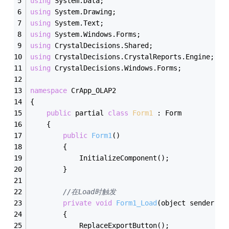
using
 System.Data;
using
 System.Drawing;
using
 System.Text;
using
 System.Windows.Forms;
using
 CrystalDecisions.Shared;
using
 CrystalDecisions.CrystalReports.Engine;
using
 CrystalDecisions.Windows.Forms;
namespace
 CrApp_OLAP2
{
public
 partial 
class
Form1
 :
 Form
    {
public
Form1
()
        {
            InitializeComponent();
        }
//在Load时触发
private
void
Form1_Load
(object sender, E
        {
            ReplaceExportButton();