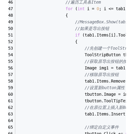
//遍历工具条Item
for
 (
int
 i = 
0
; i <= tab1.It
                    {
//MessageBox.Show(tab1.I
//如果是导出按钮
if
 (tab1.Items[i].ToolTi
                        {
//先创建一个ToolStrip
                            ToolStripButton tbut
//获取原导出按钮的按钮
                            Image img1 = tab1.It
//移除原导出按钮
                            tab1.Items.Remove(ta
//设置新button属性
                            tbutton.Image = img1
                            tbutton.ToolTipText 
//在原位置上插入新Butt
                            tab1.Items.Insert(
0
,
//绑定自定义事件
                            tbutton.Click += 
new