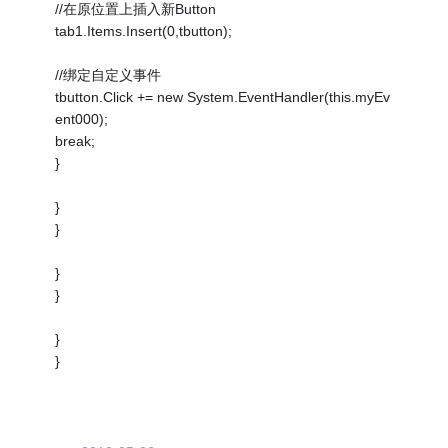
//在原位置上插入新Button
tab1.Items.Insert(0,tbutton);
//绑定自定义事件
tbutton.Click += new System.EventHandler(this.myEv
ent000);
break;
}
}
}
}
}
}
}