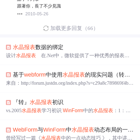
跟著你，長了不少見識
2010-05-26
加载更多回复（66）
水晶报表
数据的绑定
设计
水晶报表
在.Net中，微软提供了一种优秀的报表工
具，
水晶报表
。
水晶报表
提供一种可视化的报表设计工
具，将设计和运行有效地分离开，使数据报表的输出更加
基于
web
form
中使用
水晶报表
的现实问题（转摘）&showtopic=14318&st=0&#entry81715
容易。先看看报表设计，vs2005提供了向导式的
水晶报表
开发工具，首先设计时需要指定报告数据来源，
水晶报表
来自：http://forum.justdn.org/index.php?s=c29a8c789869f4b46
允许使用.Net强类型数据集或者是实体对象作为数据源
da1ea374717a451大家在基于
web
form
中使用
水晶报表
时如
（按1：令我十分懊恼得是，作为设计时需要使用的
果简单的按照网上“阿刀”的做法，肯定会提示你：登陆失
『转』
水晶报表
初识
败。对于这个问题，斑竹我花了整整一天的时间研究
水晶
报表
的帮助文件，终于得到解决方案。我不是一个保守的
vs.2005
水晶报表
学习初识
Win
Form
中的
水晶报表
：1：在
人，我相信有很多的网友正和我一样在花费精力在研究这
窗体上加一个crystalReportViewer;2：添加一个新的CrystalR
个问题，我不愿
eport并且设计（可以先加一个数据集，然后在向导中添加
Web
Form
与
Win
Form
中
水晶报表
动态布局的一点区别
到报表中）3：在
Form
的Load()
事件
中： DataTable dt
= new DataTable();
曾经写过一篇《
水晶报表
中的一点动态技巧 》，其中讲了