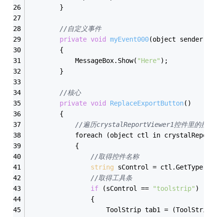
        }
//自定义事件
private
void
myEvent000
(object sender, E
        {
            MessageBox.Show(
"Here"
);
        }
//核心
private
void
ReplaceExportButton
()
        {
//遍历crystalReportViewer1控件里的控件
            foreach (object ctl in crystalReport
            {
//取得控件名称
string
 sControl = ctl.GetType().
//取得工具条
if
 (sControl == 
"toolstrip"
)
                {
                    ToolStrip tab1 = (ToolStrip)