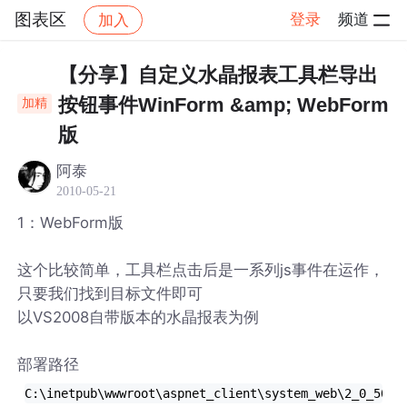
图表区
登录
频道
加入
帖子详情
社区
图表区
【分享】自定义水晶报表工具栏导出
按钮事件WinForm &amp; WebForm
加精
版
阿泰
2010-05-21
1：WebForm版
这个比较简单，工具栏点击后是一系列js事件在运作，
只要我们找到目标文件即可
以VS2008自带版本的水晶报表为例
部署路径
C:\inetpub\wwwroot\aspnet_client\system_web\2_0_5072