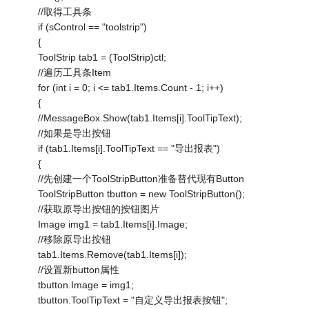
//取得工具条
if (sControl == "toolstrip")
{
ToolStrip tab1 = (ToolStrip)ctl;
//遍历工具条Item
for (int i = 0; i <= tab1.Items.Count - 1; i++)
{
//MessageBox.Show(tab1.Items[i].ToolTipText);
//如果是导出按钮
if (tab1.Items[i].ToolTipText == "导出报表")
{
//先创建一个ToolStripButton准备替代现有Button
ToolStripButton tbutton = new ToolStripButton();
//获取原导出按钮的按钮图片
Image img1 = tab1.Items[i].Image;
//移除原导出按钮
tab1.Items.Remove(tab1.Items[i]);
//设置新button属性
tbutton.Image = img1;
tbutton.ToolTipText = "自定义导出报表按钮";