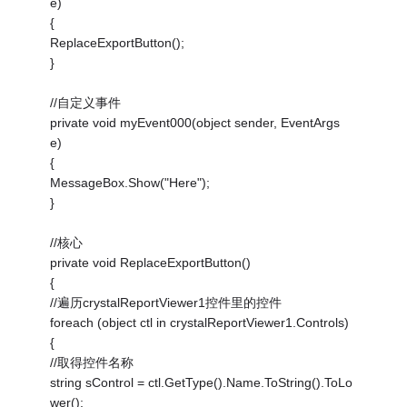
e)
{
ReplaceExportButton();
}
//自定义事件
private void myEvent000(object sender, EventArgs
e)
{
MessageBox.Show("Here");
}
//核心
private void ReplaceExportButton()
{
//遍历crystalReportViewer1控件里的控件
foreach (object ctl in crystalReportViewer1.Controls)
{
//取得控件名称
string sControl = ctl.GetType().Name.ToString().ToLo
wer();