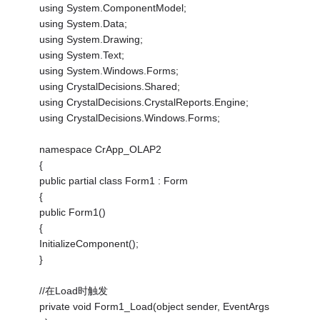
using System.ComponentModel;
using System.Data;
using System.Drawing;
using System.Text;
using System.Windows.Forms;
using CrystalDecisions.Shared;
using CrystalDecisions.CrystalReports.Engine;
using CrystalDecisions.Windows.Forms;
namespace CrApp_OLAP2
{
public partial class Form1 : Form
{
public Form1()
{
InitializeComponent();
}
//在Load时触发
private void Form1_Load(object sender, EventArgs